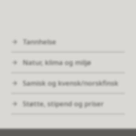
Tannhelse
Natur, klima og miljø
Samisk og kvensk/norskfinsk
Støtte, stipend og priser