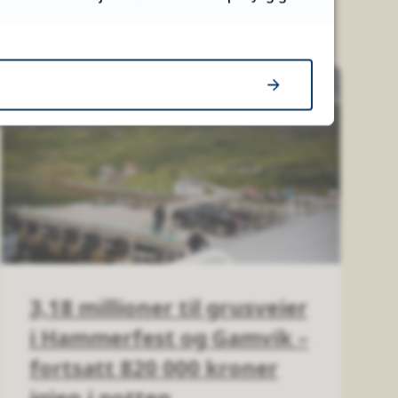
3,18 millioner til grusveier
i Hammerfest og Gamvik –
fortsatt 820 000 kroner
igjen i potten