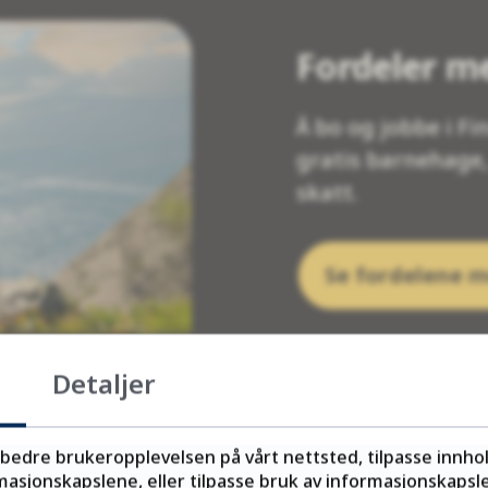
Fordeler m
Å bo og jobbe i F
gratis barnehage,
skatt.
Se fordelene m
Detaljer
rbedre brukeropplevelsen på vårt nettsted, tilpasse innho
asjonskapslene, eller tilpasse bruk av informasjonskapsler