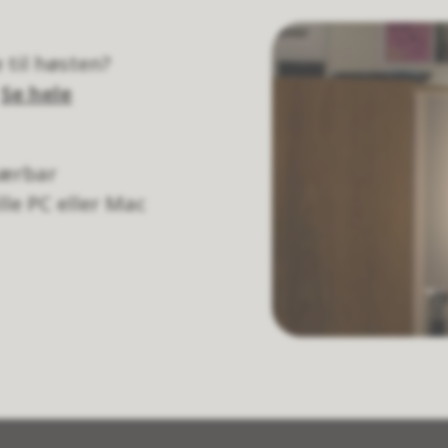
til høsten?
.
Se hele
bærbar
le PC eller Mac