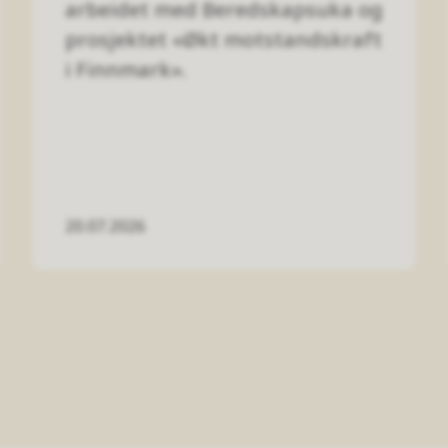
arbeidet med Beredskapsuka og
prosjektet «Økt motstandskraft
i Finnmark».
20.07.2026