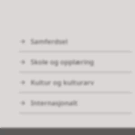
Samferdsel
Skole og opplæring
Kultur og kulturarv
Internasjonalt