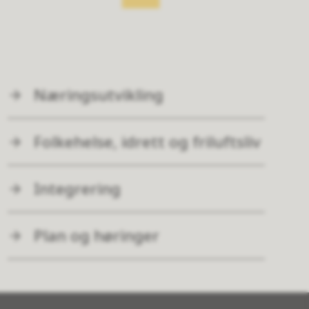
Næringsutvikling
Folkehelse, idrett og friluftsliv
Integrering
Plan og høringer