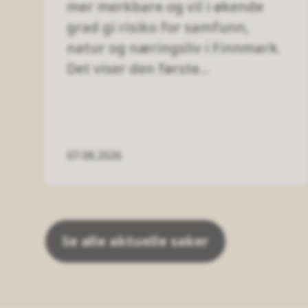
mer merkbare og vil i økende
grad gi risiko for samfunn,
natur og næringsliv i Finnmark.
Det viser den første...
07.08.2026
Se alle aktuelle saker