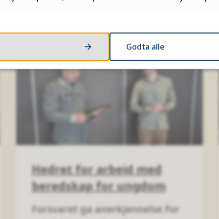
Godta alle
Hedret for arbeid med
beredskap for ungdom
Forsvaret ga anerkjennelse for