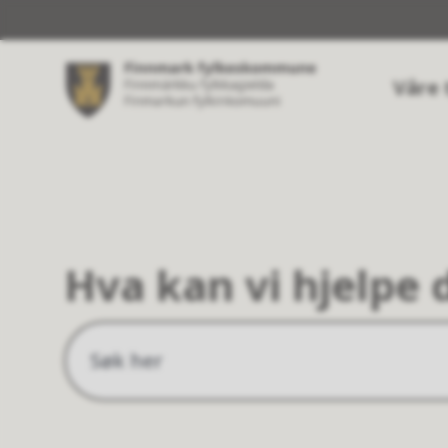
Våre 
Finnmark
fylkeskommune
Hva kan vi hjelpe