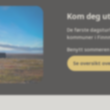
Kom deg ut
De første dagstur
kommuner i Finnm
Benytt sommeren t
Se oversikt ov