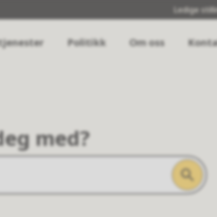
Ledige still
tjenester
Politikk
Om oss
Konta
 deg med?