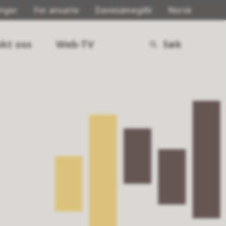
inger
For ansatte
Davvisámegillii
Norsk
kt oss
Web-TV
Søk