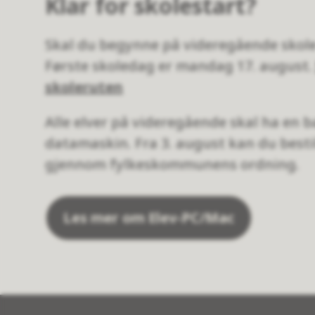
Klar for skolestart?
Skal du begynne på videregående skole 
Første skoledag er mandag 17. august
skoleruten
Alle elver på videregående skal ha en 
datamaskin. Fra 3. august kan du bestil
gjennom fylkeskommunens ordning.
Les mer om Elev-PC/Mac