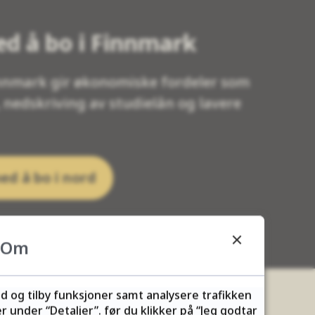
ed å bo i Finnmark
innmark gir økonomiske fordeler som
 nedskriving av studielån og lavere
ed å bo i nord
Om
ld og tilby funksjoner samt analysere trafikken
 under “Detaljer”. før du klikker på “Jeg godtar