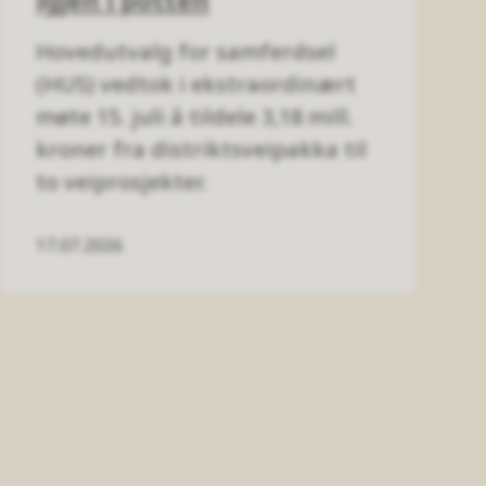
Hovedutvalg for samferdsel
(HUS) vedtok i ekstraordinært
møte 15. juli å tildele 3,18 mill.
kroner fra distriktsveipakka til
to veiprosjekter.
17.07.2026