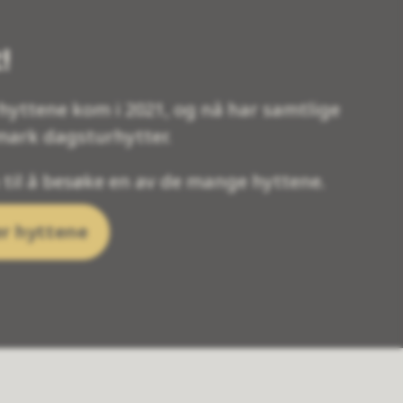
!
hyttene kom i 2021, og nå har samtlige
ark dagsturhytter.
il å besøke en av de mange hyttene.
er hyttene