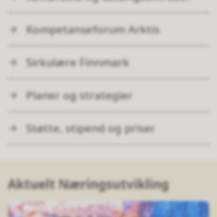
Kompetanseforum Arktis
Sirkulære Finnmark
Planer og strategier
Støtte, stipend og priser
Aktuelt Næringsutvikling