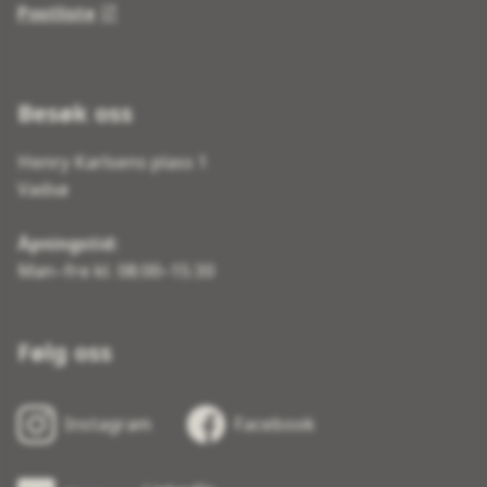
Postliste
Besøk oss
Henry Karlsens plass 1
Vadsø
Åpningstid:
Man–fre kl. 08:00–15:30
Følg oss
Instagram
Facebook