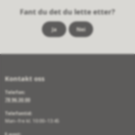
Fant du det du lette etter?
Ja
Nei
Kontakt oss
Telefon:
78 96 30 00
Telefontid:
Man–fre kl. 10:00–13:45
E-post: