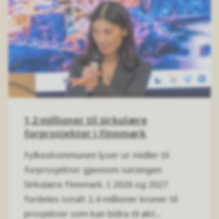
1,2 millioner til sirkulære
forprosjekter i Finnmark
Fylkeskommunen lyser ut midler til
forprosjekter gjennom satsingen
Sirkulære Finnmark. I 2026 og 2027
fordeles totalt 2,4 millioner kroner til
prosjekter som kan bidra til økt...