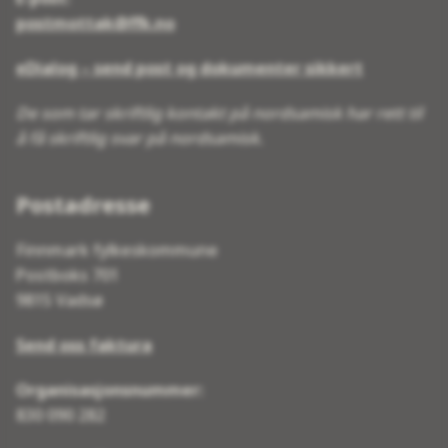
postmottak@ffk.no
eDialog – send post og dokumenter sikkert
De som tar skriftlig kontakt på nordsamisk har rett til
å få skriftlig svar på nordsamisk.
Postadresse
Finnmark fylkeskommune
Postboks 701
9815 Vadsø
Send oss faktura
Organisasjonsnummer:
830 090 282