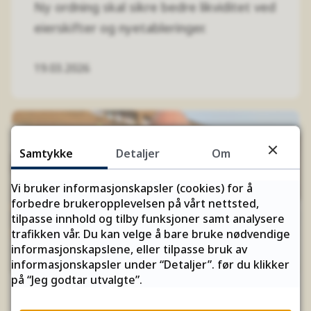
Ny ordning skal sikre bedre likviditet ved
eierskifter og nyetableringer.
19.03.2026
Samtykke
Detaljer
Om
Vi bruker informasjonskapsler (cookies) for å
forbedre brukeropplevelsen på vårt nettsted,
tilpasse innhold og tilby funksjoner samt analysere
trafikken vår. Du kan velge å bare bruke nødvendige
informasjonskapslene, eller tilpasse bruk av
informasjonskapsler under “Detaljer”. før du klikker
på “Jeg godtar utvalgte”.
Ny rapport skal bidra til mer