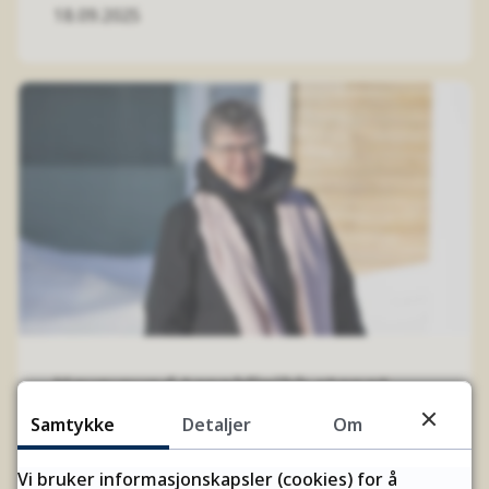
18.09.2025
Havøysund tannklinikk stengt
Samtykke
Detaljer
Om
Tannklinikken i Havøysund stenges
midlertidig på grunn av mistanke om
Vi bruker informasjonskapsler (cookies) for å