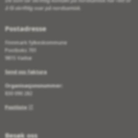
De som tar skriftlig kontakt på nordsamisk har rett til
å få skriftlig svar på nordsamisk.
Postadresse
Finnmark fylkeskommune
Postboks 701
9815 Vadsø
Send oss faktura
Organisasjonsnummer:
830 090 282
Postliste
Besøk oss