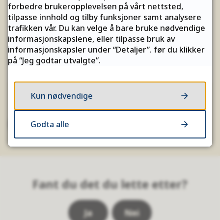
helseskadelig mugg i lokalene. Alle
forbedre brukeropplevelsen på vårt nettsted,
tilpasse innhold og tilby funksjoner samt analysere
oppsatte timer framover er derfor
trafikken vår. Du kan velge å bare bruke nødvendige
avlyst.
informasjonskapslene, eller tilpasse bruk av
informasjonskapsler under “Detaljer”. før du klikker
på “Jeg godtar utvalgte”.
19.05.2025
Kun nødvendige
Se flere
Godta alle
Fant du det du lette etter?
Ja
Nei