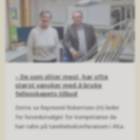
– De som sliter mest, har ofte
størst vansker med å bruke
fellesskapets tilbud
Dette sa Raymond Robertsen (H) leder
for hovedutvalget for kompetanse da
han talte på tannhelsekonferansen i Alta.