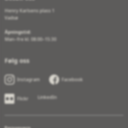
Henry Karlsens plass 1
Vadsø
Åpningstid:
Man–fre kl. 08:00–15:30
Følg oss
Instagram
Facebook
LinkedIn
Flickr