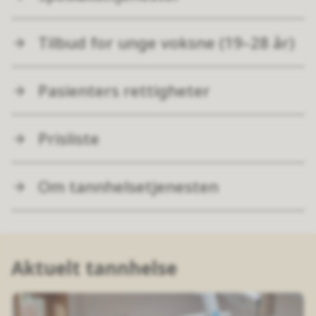
Tilbud for unge voksne (19–28 år)
Pasienters rettigheter
Prisliste
Om tannhelsetjenesten
Aktuelt tannhelse