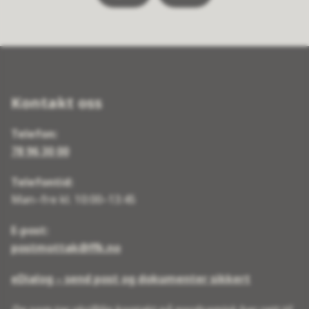
Kontakt oss
Telefon:
78 96 30 00
Telefontid:
Man–fre kl. 10:00–13:45
E-post:
postmottak@ffk.no
eDialog – send post og dokumenter sikkert