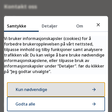
Kontakt oss
Telefon:
78 96 30 00
Samtykke
Detaljer
Om
Telefontid:
Vi bruker informasjonskapsler (cookies) for å
Man–fre kl. 10:00–13:45
forbedre brukeropplevelsen på vårt nettsted,
tilpasse innhold og tilby funksjoner samt analysere
E-post:
trafikken vår. Du kan velge å bare bruke nødvendige
postmottak@ffk.no
informasjonskapslene, eller tilpasse bruk av
informasjonskapsler under “Detaljer”. før du klikker
eDialog – send post og dokumenter sikkert
på “Jeg godtar utvalgte”.
De som tar skriftlig kontakt på nordsamisk har rett til
å få skriftlig svar på nordsamisk.
Kun nødvendige
Postadresse
Godta alle