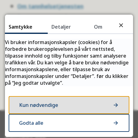
Om tannhelsetjenesten
Pasienters rettigheter
Samtykke
Detaljer
Om
Sist endret
01.06.2026 12.03
Vi bruker informasjonskapsler (cookies) for å
forbedre brukeropplevelsen på vårt nettsted,
tilpasse innhold og tilby funksjoner samt analysere
trafikken vår. Du kan velge å bare bruke nødvendige
Fant du det du lette etter?
informasjonskapslene, eller tilpasse bruk av
informasjonskapsler under “Detaljer”. før du klikker
på “Jeg godtar utvalgte”.
Ja
Nei
Kun nødvendige
Godta alle
Kontakt oss