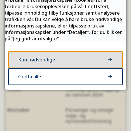
Vi bruker informasjonskapsler (cookies) for å
forbedre brukeropplevelsen på vårt nettsted,
Ungdomssamlinger for
tilpasse innhold og tilby funksjoner samt analysere
ungdom 12-18 år i
trafikken vår. Du kan velge å bare bruke nødvendige
fosterhjem
informasjonskapslene, eller tilpasse bruk av
informasjonskapsler under “Detaljer”. før du klikker
Norsk
på “Jeg godtar utvalgte”.
fosterhjemsforening
Finnmark
Kun nødvendige
10 000
Godta alle
Høsting og kartlegging
av naturen 2024
Porsanger og omegn
sopp- og
nyttevekstforening