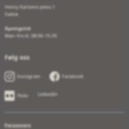
Henry Karlsens plass 1
Vadsø
Åpningstid:
Man–fre kl. 08:00–15:30
Følg oss
Instagram
Facebook
LinkedIn
Flickr
Personvern