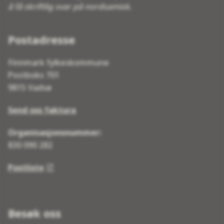
å få skriftlig svar på nordsamisk.
Postadresse
Finnmark fylkeskommune
Postboks 701
9815 Vadsø
Send oss faktura
Organisasjonsnummer:
830 090 282
Postliste
Besøk oss