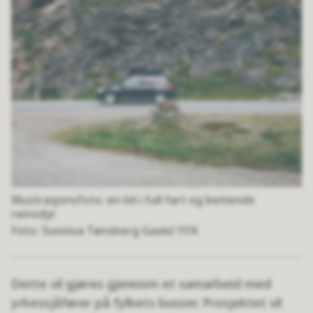
Illustrasjonsfoto: en bil i full fart og beitende
reinsdyr.
Sunniva Tønsberg Gaski/ FFK
Dette vil gjøres gjennom et samarbeid med
yrkessjåfører på fylkets busser. Prosjektet vil