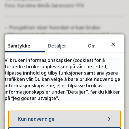
Karoline Almås Sørensen/ FFK
– Prosjektet viser hvordan vi kan bruke
sjåførenes lokalkunnskap og teknologi til å
forbedre trafikksikkerheten i Finnmark, sier
Samtykke
Detaljer
Om
Raymond Robertsen (H), leder for
hovedutvalget for kompetanse.
Vi bruker informasjonskapsler (cookies) for å
forbedre brukeropplevelsen på vårt nettsted,
Prosjektet er en del av DIGI2030-satsingen, hvor
tilpasse innhold og tilby funksjoner samt analysere
fylkeskommunen sammen med kommuner,
trafikken vår. Du kan velge å bare bruke nødvendige
informasjonskapslene, eller tilpasse bruk av
næringsliv og frivillige ønsker å bruke
informasjonskapsler under “Detaljer”. før du klikker
digitalisering for å øke sikkerheten og forbedre
på “Jeg godtar utvalgte”.
hverdagen til folk og næringsliv.
Kun nødvendige
Publisert
08.10.2024 13.39
Sist endret
08.07.2026 13.17