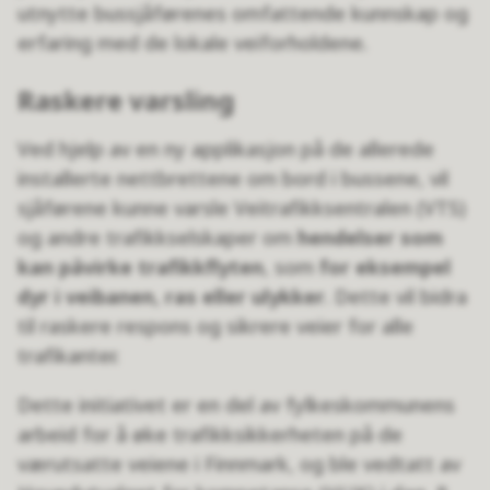
utnytte bussjåførenes omfattende kunnskap og
erfaring med de lokale veiforholdene.
Raskere varsling
Ved hjelp av en ny applikasjon på de allerede
installerte nettbrettene om bord i bussene, vil
sjåførene kunne varsle Veitrafikksentralen (VTS)
og andre trafikkselskaper om
hendelser som
kan påvirke trafikkflyten
, som
for eksempel
dyr i veibanen, ras eller ulykker
. Dette vil bidra
til raskere respons og sikrere veier for alle
trafikanter.
Dette initiativet er en del av fylkeskommunens
arbeid for å øke trafikksikkerheten på de
værutsatte veiene i Finnmark, og ble vedtatt av