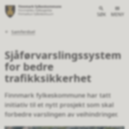
SØK
MENY
Du
Samferdsel
er
her:
Sjåførvarslingssystem
for bedre
trafikksikkerhet
Finnmark fylkeskommune har tatt
initiativ til et nytt prosjekt som skal
forbedre varslingen av veihindringer.