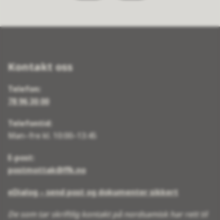
Kontakt oss
Telefon:
78 96 30 00
Telefontid:
Man–fre kl. 10:00–13:45
E-post:
postmottak@ffk.no
eDialog – send post og dokumenter sikkert
De som tar skriftlig kontakt på nordsamisk har rett til