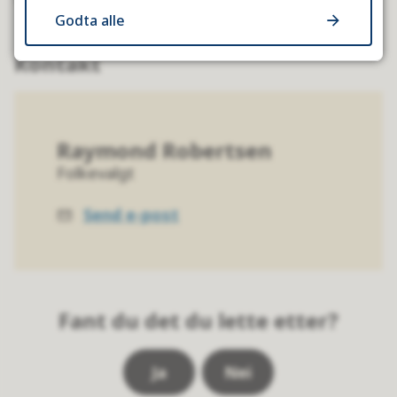
Godta alle
Kontakt
Raymond Robertsen
Folkevalgt
Send e-post
E-
post
Fant du det du lette etter?
Ja
Nei