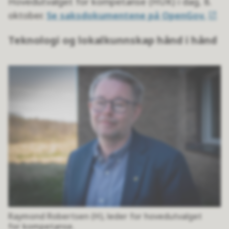
Hovedutvalget for kompetanse (HUK) i dag, 8.
oktober.
Se saksdokumentene på OpenGov.
Teknologi og lokalkunnskap hånd i hånd
Raymond Robertsen (H), leder for hovedutvalget
for kompetanse.