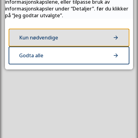
informasjonskapslene, eller tilpasse bruk av
Postboks 701
informasjonskapsler under “Detaljer”. før du klikker
9815 Vadsø
på “Jeg godtar utvalgte”.
Send oss faktura
Kun nødvendige
Organisasjonsnummer:
830 090 282
Godta alle
Postliste
Besøk oss
Henry Karlsens plass 1
Vadsø
Åpningstid:
Man–fre kl. 08:00–15:30