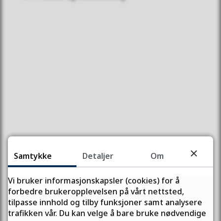
Kontakt oss
Telefon:
78 96 30 00
Telefontid:
Man–fre kl. 10:00–13:45
E-post:
postmottak@ffk.no
eDialog – send post og dokumenter sikkert
De som tar skriftlig kontakt på nordsamisk har rett til
Samtykke
Detaljer
Om
å få skriftlig svar på nordsamisk.
Vi bruker informasjonskapsler (cookies) for å
forbedre brukeropplevelsen på vårt nettsted,
Postadresse
tilpasse innhold og tilby funksjoner samt analysere
trafikken vår. Du kan velge å bare bruke nødvendige
Finnmark fylkeskommune