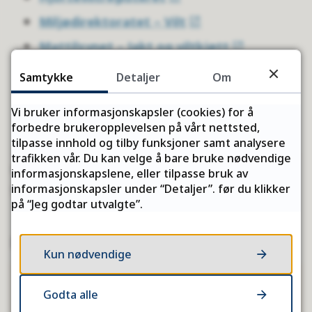
Miljødirektoratet – Vilt
Mattilsynet – Jakt og viltkjøtt
Veterinærinstituttet – Vilthelse og
Samtykke
Detaljer
Om
viltsykdommer
Vi bruker informasjonskapsler (cookies) for å
Statsforvalteren i Troms og Finnmark
forbedre brukeropplevelsen på vårt nettsted,
tilpasse innhold og tilby funksjoner samt analysere
trafikken vår. Du kan velge å bare bruke nødvendige
Publisert
17.10.2019 09.09
informasjonskapslene, eller tilpasse bruk av
informasjonskapsler under “Detaljer”. før du klikker
Sist endret
09.07.2026 12.14
på “Jeg godtar utvalgte”.
Kontakt
Kun nødvendige
Godta alle
Ingeborg Aasebø