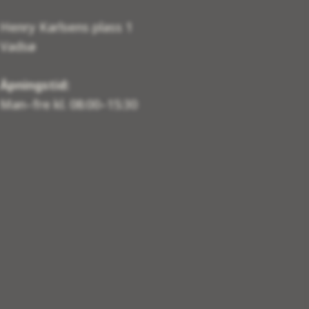
Henry Karlsens plass 1
Vadsø
Åpningstid:
Man–fre kl. 08:00–15:30