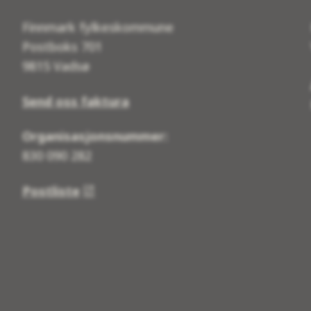
Finnmark fylkeskommune
Postboks 701
9815 Vadsø
Send oss faktura
Organisasjonsnummer:
830 090 282
Postliste