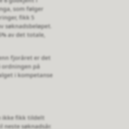
 8 godkjent i
linga, som følger
nger, fikk 5
 av søknadsbeløpet.
5% av det totale,
enn fjoråret er det
 i ordningen på
alget i kompetanse
kke fikk tildelt
il neste søknadsår.