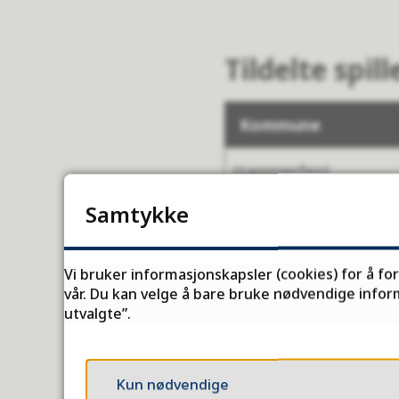
Tildelte spil
Kommune
Hammerfest
Samtykke
Alta
Vi bruker informasjonskapsler (cookies) for å fo
Gamvik
vår. Du kan velge å bare bruke nødvendige inform
utvalgte”.
Kautokeino
Båtsfjord
Kun nødvendige