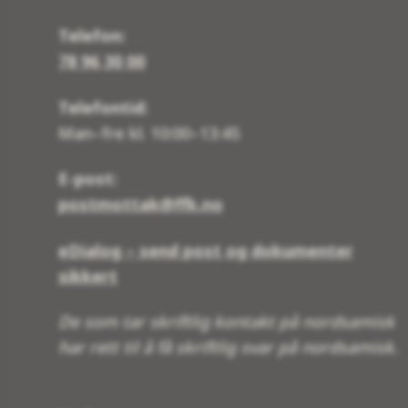
Telefon:
78 96 30 00
Telefontid:
Man–fre kl. 10:00–13:45
E-post:
postmottak@ffk.no
eDialog – send post og dokumenter
sikkert
De som tar skriftlig kontakt på nordsamisk
har rett til å få skriftlig svar på nordsamisk.