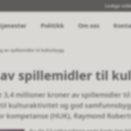
Ledige still
tjenester
Politikk
Om oss
Konta
ng av spillemidler til kulturbygg
 av spillemidler til k
lt 3,4 millioner kroner av spillemidler t
til kulturaktivitet og god samfunnsbygg
or kompetanse (HUK), Raymond Robert