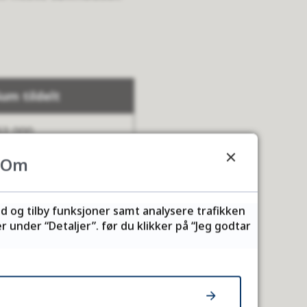
um tildelt
63 000
Om
 000 000
ld og tilby funksjoner samt analysere trafikken
56 00
 under “Detaljer”. før du klikker på “Jeg godtar
21 330
 000 000