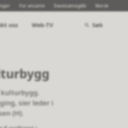
inger
For ansatte
Davvisámegillii
Norsk
kt oss
Web-TV
Søk
ulturbygg
il kulturbygg.
ing, sier leder i
sen (H).