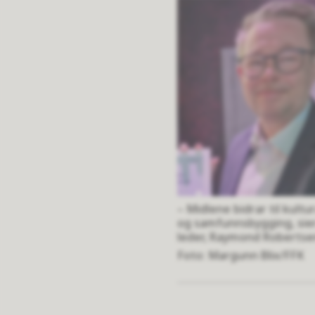
– Midlene bidrar til kultu
og samfunnsbygging, sie
leder, Raymond Robertse
Margunn Blix/FFK