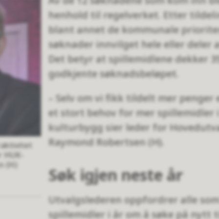
Av de 12 søknadene som kom inn ble
henhold til regelverket. Etter tilde
blant annet de kommunale prioriteri
søknader innvilget hele eller deler
Det betyr at spillemidlene dekker 3
godkjente søknadsbeløpet.
– Selv om vi fikk tildelt mer penger 
et stort behov for mer spillemidler
kulturbygg sier leder for Hovedutv
Raymond Robertsen (H).
raktivitet
r HUK-
n (H)
Søk igjen neste år
Utvalgslederen oppfordrer alle som i
spillemidler i år om å søke på nytt t