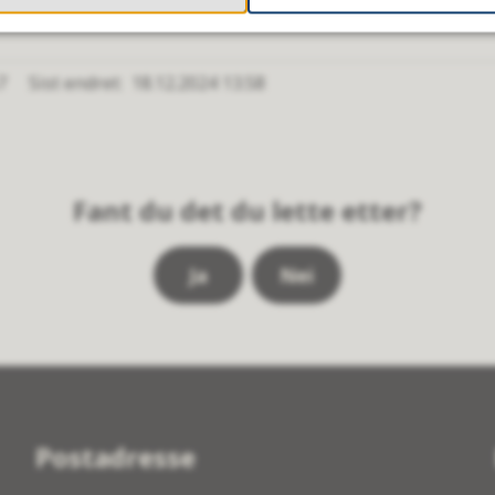
7
Sist endret
18.12.2024 13.58
Fant du det du lette etter?
Ja
Nei
Postadresse