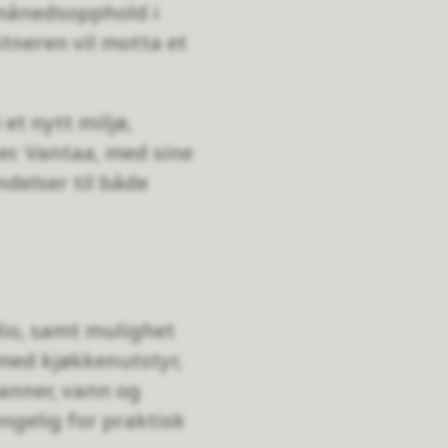
 månedsopphold i
stneren vil motta et
et nytt miljø,
er. Vantaa, med sine
ndelser til både
udio, samt mulighet
t med kjøkkenutstyr,
kanner, vann og
engelig for praktisk