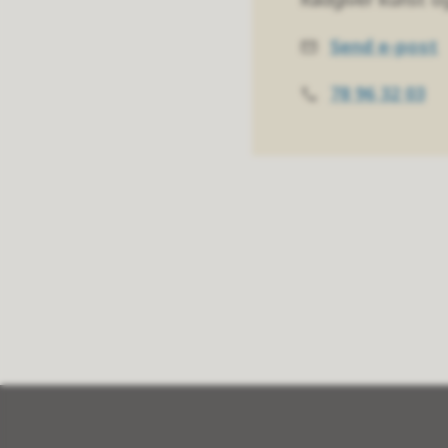
Send e-post
E-
post
78 96 32 03
Telefon