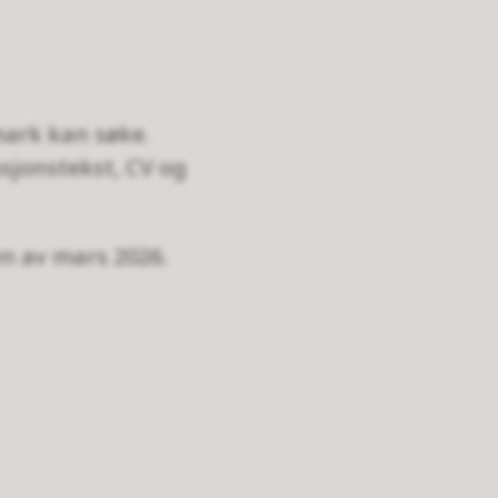
mark kan søke.
sjonstekst, CV og
en av mars 2026.