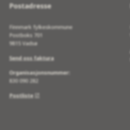
Postadresse
Finnmark fylkeskommune
Postboks 701
9815 Vadsø
Send oss faktura
Organisasjonsnummer:
830 090 282
Postliste