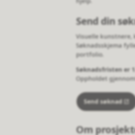
hjelp.
Send din sø
Visuelle kunstnere,
Søknadsskjema fylle
portfolio.
Søknadsfristen er 1
Oppholdet gjennomf
Send søknad
Om prosjekt