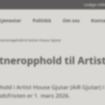
Ledige still
tjenester
Politikk
Om oss
Konta
stneropphold til Artist House Gjutar
tneropphold til Artis
ld i Artist House Gjutar (AiR Gjutar) i
adsfristen er 1. mars 2026.