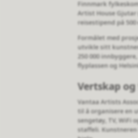
Finnmark fylkeskom
Artist House Gjutar 
reisestipend på 500
Formålet med prosjek
utvikle sitt kunstn
250 000 innbyggere, 
flyplassen og Helsin
Vertskap og 
Vantaa Artists Assoc
til å organisere en u
sengetøy, TV, WiFi o
staffeli. Kunstneren