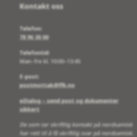
Kontakt oss
Telefon:
78 96 30 00
Telefontid:
Man–fre kl. 10:00–13:45
E-post:
postmottak@ffk.no
eDialog – send post og dokumenter
sikkert
De som tar skriftlig kontakt på nordsamisk
har rett til å få skriftlig svar på nordsamisk.