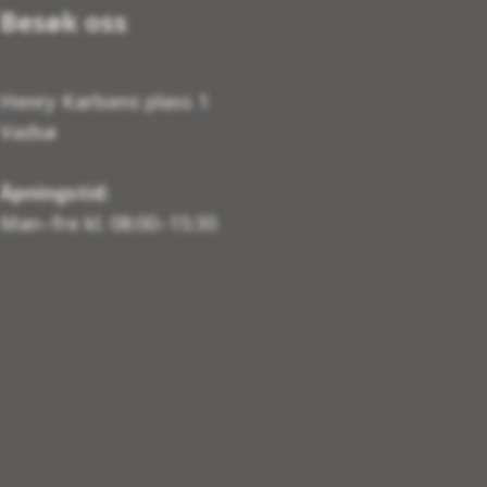
Besøk oss
Henry Karlsens plass 1
Vadsø
Åpningstid:
Man–fre kl. 08:00–15:30