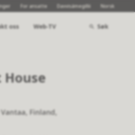
inger
For ansatte
Davvisámegillii
Norsk
kt oss
Web-TV
Søk
t House
 Vantaa, Finland,