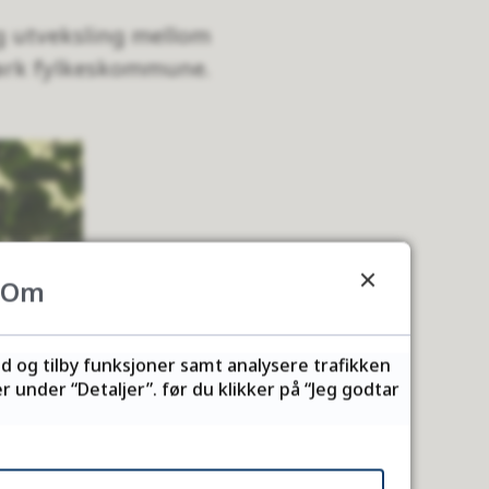
g utveksling mellom
mark fylkeskommune.
Om
ld og tilby funksjoner samt analysere trafikken
 under “Detaljer”. før du klikker på “Jeg godtar