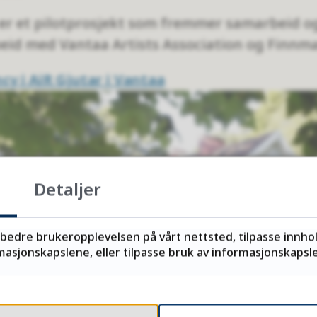
 er et pilotprosjekt som fremmer samarbeid o
beid med Vantaa Artists Association og Finn
y i AiR Gjutar i Vantaa
Detaljer
rbedre brukeropplevelsen på vårt nettsted, tilpasse innho
asjonskapslene, eller tilpasse bruk av informasjonskapsler