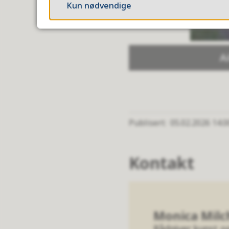
Kun nødvendige
A
Publisert
05.02.2026 14.0
Kontakt
Monica Milc
Rådgiver kunst og