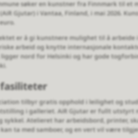
mune søker en kunstner fra Finnmark til et
(AiR Gjutar) i Vantaa, Finland, i mai 2026. Kun
 euro.
tet er å gi kunstnere mulighet til å arbeide i 
eriske arbeid og knytte internasjonale kontakt
ligger nord for Helsinki og har gode togforbi
ki.
fasiliteter
iation tilbyr gratis opphold i leilighet og st
tstilling i galleriet. AiR Gjutar er fullt utstyr
g sykkel. Atelieret har arbeidsbord, printer, s
 kan ta med samboer, og en vert vil være tilgj