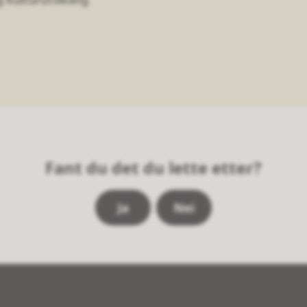
Fant du det du lette etter?
Ja
Nei