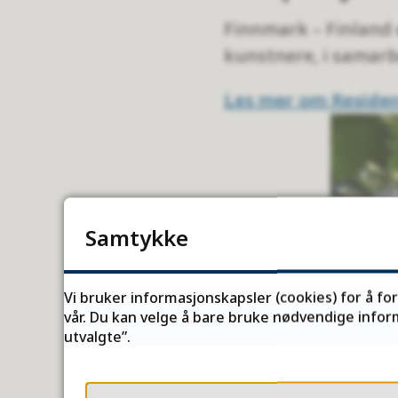
Finnmark – Finland
kunstnere, i samar
Les mer om Residenc
Samtykke
Vi bruker informasjonskapsler (cookies) for å fo
vår. Du kan velge å bare bruke nødvendige inform
utvalgte”.