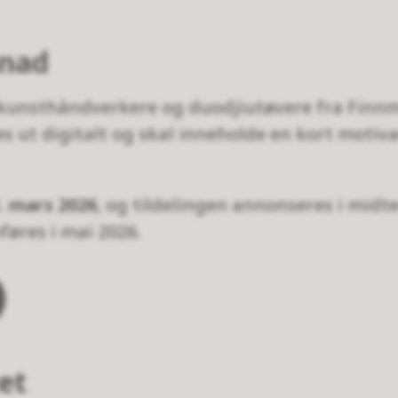
knad
 kunsthåndverkere og duodjiutøvere fra Finn
s ut digitalt og skal inneholde en kort motiva
. mars 2026
, og tildelingen annonseres i midt
øres i mai 2026.
et