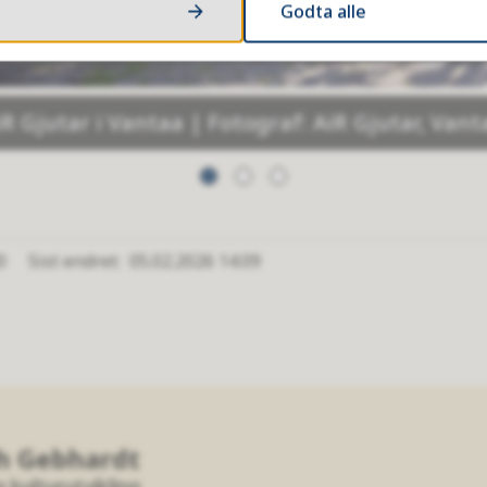
Godta alle
iR Gjutar i Vantaa | Fotograf: AiR Gjutar, Vant
0
Sist endret
05.02.2026 14.09
h Gebhardt
 kulturutvikling