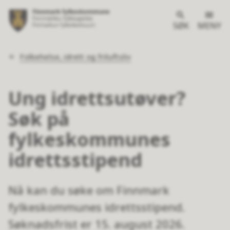
SØK
MENY
Du
Folkehelse, idrett og friluftsliv
er
her:
Ung idrettsutøver?
Søk på
fylkeskommunes
idrettsstipend
Nå kan du søke om Finnmark
fylkeskommunes idrettsstipend.
Søknadsfrist er 15. august 2026.