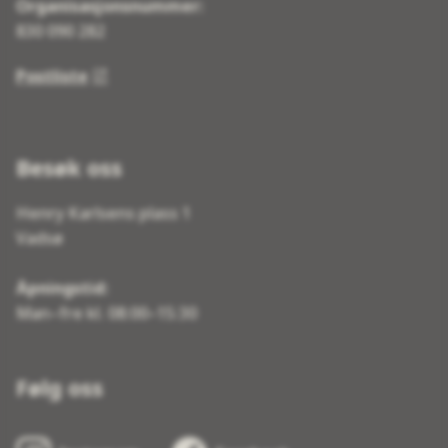
Organisasjonsnummer:
830 090 282
Postliste
Besøk oss
Henry Karlsens plass 1
Vadsø
Åpningstid:
Man–fre kl. 08:00–15:30
Følg oss