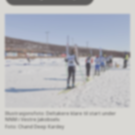
Illustrasjonsfoto: Deltakere klare til start under
NNM i Vestre Jakobselv.
Chand Deep Kardey