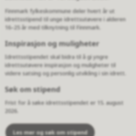
Finnmark fylkeskommune deler hvert år ut
idrettsstipend til unge idrettsutøvere i alderen
16–25 år med tilknytning til Finnmark.
Inspirasjon og muligheter
Idrettsstipendet skal bidra til å gi yngre
idrettsutøvere inspirasjon og muligheter til
videre satsing og personlig utvikling i sin idrett.
Søk om stipend
Frist for å søke idrettsstipendet er 15. august
2026.
Les mer og søk om stipend