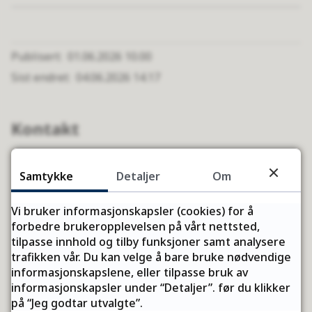
Publisert
01.06.2026 10.00
Sist endret
04.06.2026 14.17
Kontakt
Samtykke
Detaljer
Om
Ida Maria Kristiansen
Vi bruker informasjonskapsler (cookies) for å
Rådgiver for anlegg til idrett og
forbedre brukeropplevelsen på vårt nettsted,
kultur
tilpasse innhold og tilby funksjoner samt analysere
trafikken vår. Du kan velge å bare bruke nødvendige
Send e-post
informasjonskapslene, eller tilpasse bruk av
E-
informasjonskapsler under “Detaljer”. før du klikker
post
90 14 85 83
på “Jeg godtar utvalgte”.
Mobil