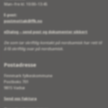
Man–fre kl. 10:00–13:45
E-post:
postmottak@ffk.no
eDialog – send post og dokumenter sikkert
De som tar skriftlig kontakt på nordsamisk har rett til
å få skriftlig svar på nordsamisk.
Postadresse
Finnmark fylkeskommune
Postboks 701
9815 Vadsø
Send oss faktura