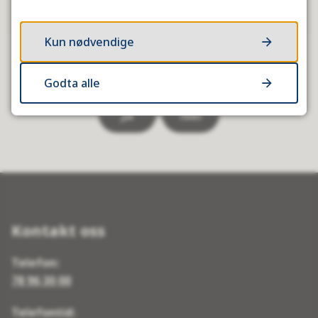
Kun nødvendige
Fant du det du lette etter?
Godta alle
Ja
Nei
Kontakt oss
Telefon:
78 96 30 00
Telefontid: