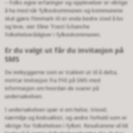
– Folks egne erfaringer og opplevelser er viktige
å ha med når fylkeskommunen og kommunene
skal gjøre Finnmark til et enda bedre sted å bo
og leve, sier Eline Trasti Schanche
folkehelserådgiver i fylkeskommunen.
Er du valgt ut får du invitasjon på
SMS
De innbyggerne som er trukket ut til å delta,
mottar invitasjon fra FHI på SMS med
informasjon om hvordan de svarer på
undersøkelsen.
I undersøkelsen spør vi om helse, trivsel,
nærmiljø og livskvalitet, og andre forhold som er
viktige for folkehelsen i fylket. Resultatene vil bli