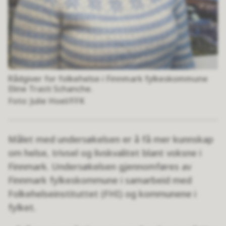
Rådgiver for folkehelse i Finnmark fylkeskommune
Eline Trasti Schanche.
Julie Hoel/FFK
Målet med undersøkelsen er å få mer kunnskap
om helse, trivsel og livskvalitet blant voksne i
Finnmark. Undersøkelsen gjennomføres av
Finnmark fylkeskommune i samarbeid med
Folkehelseinstituttet (FHI) og kommunene i
fylket.