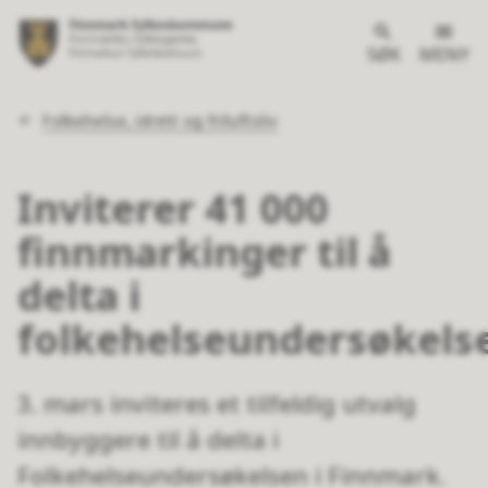
SØK
MENY
Du
Folkehelse, idrett og friluftsliv
er
her:
Inviterer 41 000
finnmarkinger til å
delta i
folkehelseundersøkels
3. mars inviteres et tilfeldig utvalg
innbyggere til å delta i
Folkehelseundersøkelsen i Finnmark.