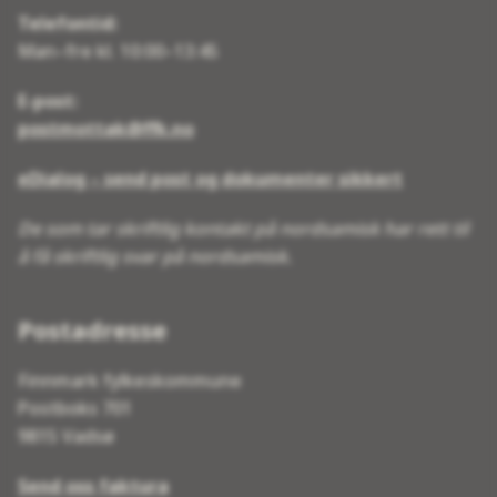
Telefontid:
Man–fre kl. 10:00–13:45
E-post:
postmottak@ffk.no
eDialog – send post og dokumenter sikkert
De som tar skriftlig kontakt på nordsamisk har rett til
å få skriftlig svar på nordsamisk.
Postadresse
Finnmark fylkeskommune
Postboks 701
9815 Vadsø
Send oss faktura