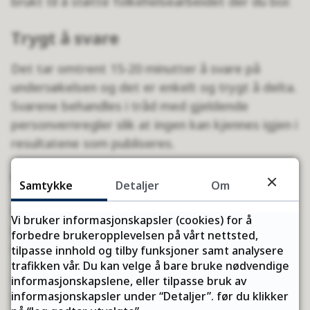
brukt til å støtte folkehelsearbeidet der du bor.
Trygt å svare
Det tar omtrent 15-20 minutter å svare på
undersøkelsen og det er enkelt og trygt å delta.
Svarene behandles i tråd med gjeldende
personvernregler slik at ingen kan kjennes igjen i
resultatene som publiseres.
Viktig at du svarer
Samtykke
Detaljer
Om
Resultatene fra undersøkelsen vil gi et viktig
Vi bruker informasjonskapsler (cookies) for å
grunnlag for videre folkehelsearbeid både lokalt
forbedre brukeropplevelsen på vårt nettsted,
og regionalt.
tilpasse innhold og tilby funksjoner samt analysere
trafikken vår. Du kan velge å bare bruke nødvendige
– Vi håper at mange tar seg tid til å svare.
informasjonskapslene, eller tilpasse bruk av
informasjonskapsler under “Detaljer”. før du klikker
Svarene vil være nyttig for fylkeskommunen og