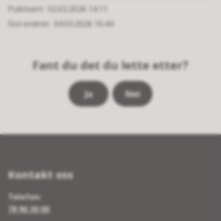
Publisert
02.03.2026 14.11
Sist endret
04.03.2026 10.44
Fant du det du lette etter?
Ja
Nei
Kontakt oss
Telefon:
78 96 30 00