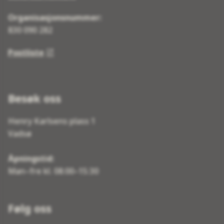
Organisasjonsnummer:
830 090 282
Postliste
Besøk oss
Henry Karlsens plass 1
Vadsø
Åpningstid:
Man–fre kl. 08:00–15:30
Følg oss