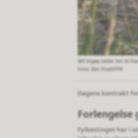
MS Ingøy seiler inn til H
Elin Hoel/FFK
Dagens kontrakt for
Forlengelse g
Fylkestinget har i si