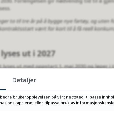
il 2030. Forlengelsen gir nødvendig tid til å g
sess.
er to til tre år på å bygge nye fartøy, og uten f
ontraktsstart vært for kort til å få reell konkur
lyses ut i 2027
lyses ut med oppstart 1. mai 2030 og løper i 
il tre år.
Detaljer
 i år er ruteplaner og kontraktsvilkår på hør
s også til dialogmøter i samme periode.
rbedre brukeropplevelsen på vårt nettsted, tilpasse innho
asjonskapslene, eller tilpasse bruk av informasjonskapsler
 vedtak på OpenGov
.