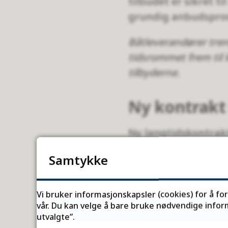
tilbudet er sikret t
grundig anbudspro
Båtleverandører treng
tidsrommet frem til k
tilbyderne.
Ny kontrakt 
Ny langtidskontrakt 
for forlengelse i innt
Samtykke
Fra mai til oktober
operatører invitere
Vi bruker informasjonskapsler (cookies) for å fo
vår. Du kan velge å bare bruke nødvendige inform
Se saksvedlegg og
utvalgte”.