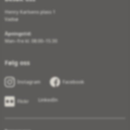
Henry Karlsens plass 1
Vadsø
Åpningstid:
Man–fre kl. 08:00–15:30
Følg oss
Instagram
Facebook
LinkedIn
Flickr