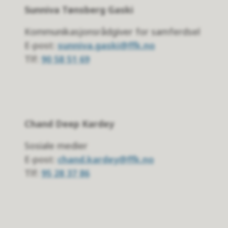
Sunniva Tønsberg Gaski
Kommunikasjonsrådgiver for samferdsel
E-post:
sunniva.gaski@ffk.no
Tlf:
90 58 51 69
Chand Deep Kardey
Sosiale medier
E-post:
chand.kardey@ffk.no
Tlf:
95 28 37 86