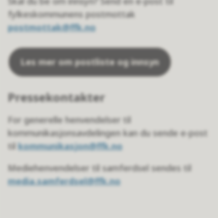
Skal du be om innsyn? Send en e-post til
fylkeskommunens postmottak
postmottak@ffk.no
Les mer om postliste og innsyn
Pressekontakter
For generelle henvendelser til
kommunikasjonsavdelingen kan du sende e-post
til
kommunikasjon@ffk.no
Mediehenvendelser til samferdsel sendes til
media.samferdsel@ffk.no