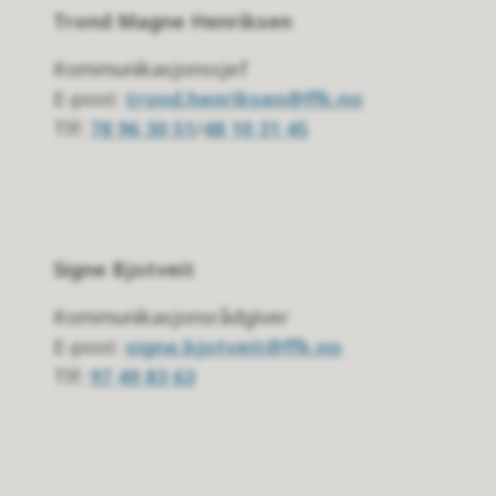
Trond Magne Henriksen
Kommunikasjonssjef
E-post:
trond.henriksen@ffk.no
Tlf:
78 96 30 51
/
48 10 31 45
Signe Bjotveit
Kommunikasjonsrådgiver
E-post:
signe.bjotveit@ffk.no
Tlf:
97 49 83 63