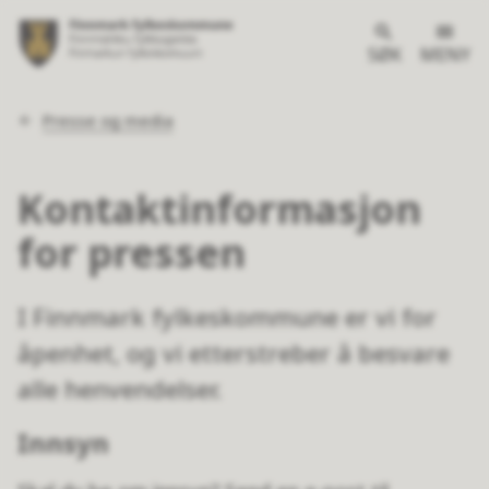
SØK
MENY
Du
Presse og media
er
her:
Kontaktinformasjon
for pressen
I Finnmark fylkeskommune er vi for
åpenhet, og vi etterstreber å besvare
alle henvendelser.
Innsyn