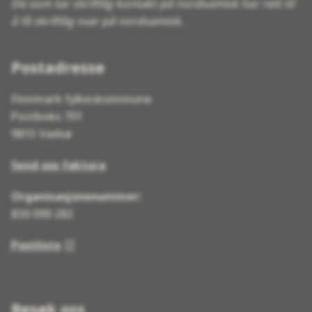
De som tar skriftlig kontakt på nordsamisk har rett til
å få skriftlig svar på nordsamisk.
Postadresse
Finnmark fylkeskommune
Postboks 701
9815 Vadsø
Send oss faktura
Organisasjonsnummer:
830 090 282
Postliste
Besøk oss