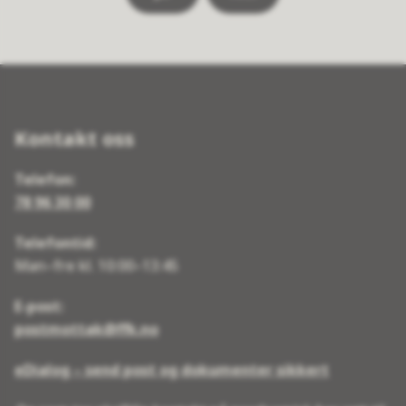
Kontakt oss
Telefon:
78 96 30 00
Telefontid:
Man–fre kl. 10:00–13:45
E-post:
postmottak@ffk.no
eDialog – send post og dokumenter sikkert