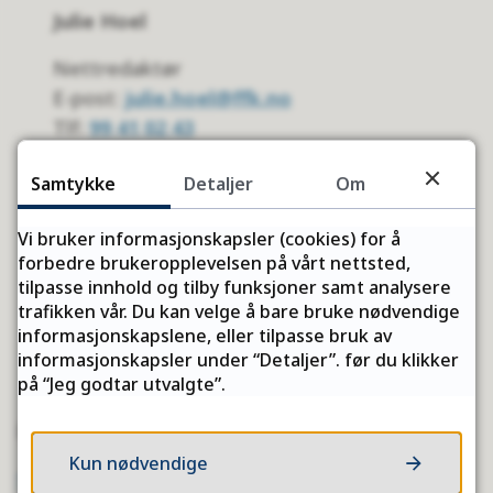
Julie Hoel
Nettredaktør
E-post:
julie.hoel@ffk.no
Tlf:
99 41 02 43
Samtykke
Detaljer
Om
Vi bruker informasjonskapsler (cookies) for å
forbedre brukeropplevelsen på vårt nettsted,
Karoline Almås Sørensen
tilpasse innhold og tilby funksjoner samt analysere
trafikken vår. Du kan velge å bare bruke nødvendige
Historieforteller
informasjonskapslene, eller tilpasse bruk av
I permisjon
informasjonskapsler under “Detaljer”. før du klikker
på “Jeg godtar utvalgte”.
Politisk ledelse
Kun nødvendige
Se hvem som sitter i råd og utvalg