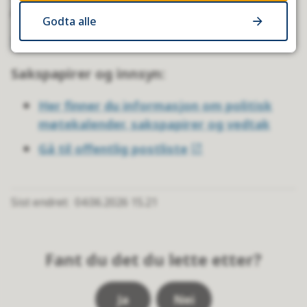
Administrativ ledelse
Godta alle
Ta kontakt med administrativ ledelse
Sakspapirer og innsyn:
Her finner du informasjon om politisk
møtekalender, sakspapirer og vedtak
Gå til offentlig postliste
Sist endret
04.06.2026 15.21
Fant du det du lette etter?
Ja
Nei