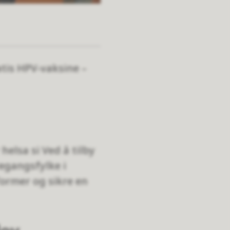
atis HPV-vaksine –
helsa si Ved å tilby
regangsfylke i
ormer og sikre en