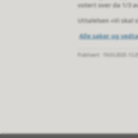
votert over da 1/3 a
Uttalelsen «Vi skal 
Alle saker og vedta
Publisert
19.03.2025 13.2