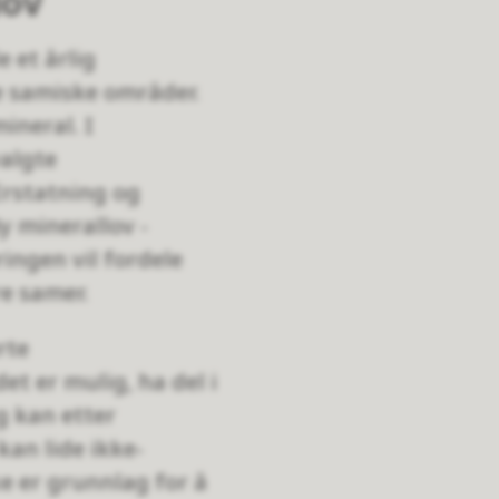
lov
e et årlig
le samiske områder.
ineral. I
valgte
rstatning og
y minerallov -
ingen vil fordele
re samer.
rte
et er mulig, ha del i
g kan etter
kan lide ikke-
e er grunnlag for å