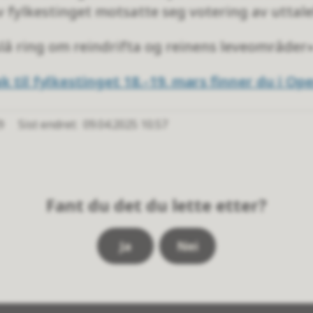
v fylkestinget motsatte seg votering av uttale
slå ring om reindrifta og reinens leveområder» 
k til fylkestinget 18.–19. mars finner du i O
9
Sist endret
09.04.2025 10.57
Fant du det du lette etter?
Ja
Nei