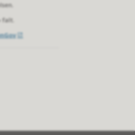
lsen.
falt.
penGov