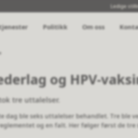
Ledige still
tjenester
Politikk
Om oss
Konta
e
ederlag og HPV-vaks
ok tre uttalelser.
te dag ble seks uttalelser behandlet. Tre ble ve
 reglementet og en falt. Her følger først de tre