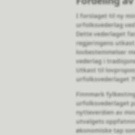
Fordeling av
I forslaget til ny mi
urfolksvederlag ved
Dette vederlaget fa
regjeringens utkast 
lovbestemmelser me
vederlag i tradisjo
Utkast til lovpropo
urfolksvederlaget 75
Finnmark fylkesting
urfolksvederlaget på
nytteverdien av min
utvalgets oppfatning
økonomiske tap som 