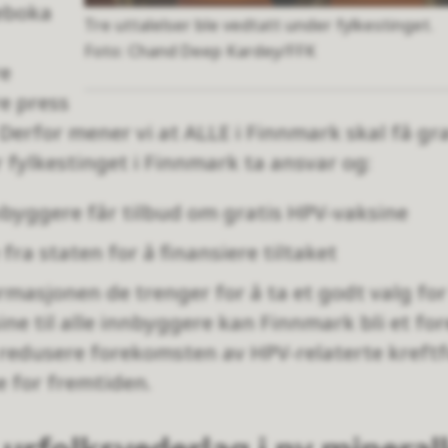
eboka
Tre uttalelser ble vedtatt under fylkestinget.
Chand Deep Kardey/FFK
re
e press
Derfor mener vi at ALLE i Finnmark skal få gr
r fylkestinget i Finnmark ta ansvar og:
nnbyggere får tilbud om gratis HPV-vaksine
 fra staten for å finansiere tiltaket
rmasjonen de trenger for å ta et godt valg for 
ine til alle innbyggere kan Finnmark bli et fo
redusere forekomsten av HPV-relaterte kreftf
e for fremtiden.