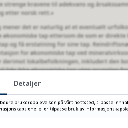
de strenge kravene til adekvans og årsakssa
ng etter norsk rett.»
 mener det er naturlig at et eventuelt urfolk
 økonomiske tap ettersom de som er direkte 
ap og få erstatning for sine tap. Reindriftsn
asjon for økonomiske tap ved mineralvirkso
r derimot lokalbefolkningen, inkludert den b
il lide ikke-økonomiske tap uten grunnlag for
rksområder, natur og kultur, og det er denne 
Detaljer
bør kompenseres gjennom denne ordningen.
 mener Regjeringen med lovforslaget legger 
rbedre brukeropplevelsen på vårt nettsted, tilpasse innho
asjonskapslene, eller tilpasse bruk av informasjonskapsler
evheten internt i det samiske folket og gir g
ndriftsnæringen og den øvrige samiske befolk
t internt i det samiske samfunnet, men dette v