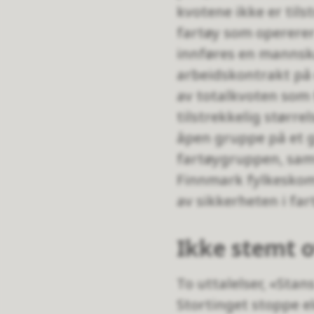
kvotene ikke er tils
fartøy som operere
innføres en mannsk
arbeidskontrakt på 
av totalkvoten som
tilstrekkelig større
åpen gruppe på et gi
fartøygruppen, samt
Finnmark fylkeskom
av sikkerheten i fa
Ikke stemt 
To uttalelser, «Stan
Stortinget stoppe e