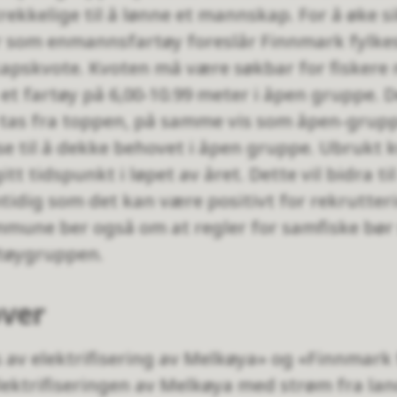
trekkelige til å lønne et mannskap. For å øke 
r som enmannsfartøy foreslår Finnmark fylkes
apskvote. Kvoten må være søkbar for fiskere
et fartøy på 6,00-10.99 meter i åpen gruppe. D
 tas fra toppen, på samme vis som åpen-grup
lse til å dekke behovet i åpen gruppe. Ubrukt k
tt tidspunkt i løpet av året. Dette vil bidra ti
idig som det kan være positivt for rekrutterin
mune ber også om at regler for samfiske bør 
rtøygruppen.
over
s av elektrifisering av Melkøya» og «Finnmark
lektrifiseringen av Melkøya med strøm fra lan