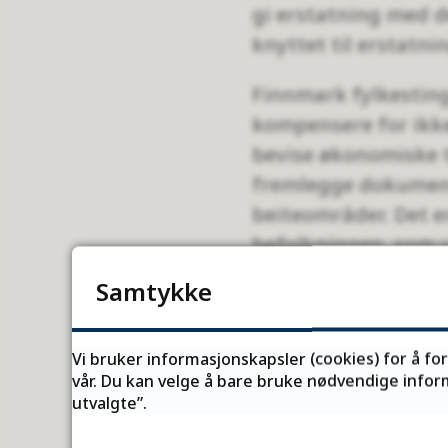
gi erstatning med 
knyttet til erstatni
Finnmark fylkesting
kompensere for ikke
bevise økonomiske t
fremlegge dokument
beiteområder. Det e
befolkningen, som v
av tap av evt. utma
Samtykke
befolkningen som 
Finnmark fylkesting
Vi bruker informasjonskapsler (cookies) for å fo
vår. Du kan velge å bare bruke nødvendige inform
ytterligere øker skj
utvalgte”.
konflikt mellom rei
dette konfliktnivåe