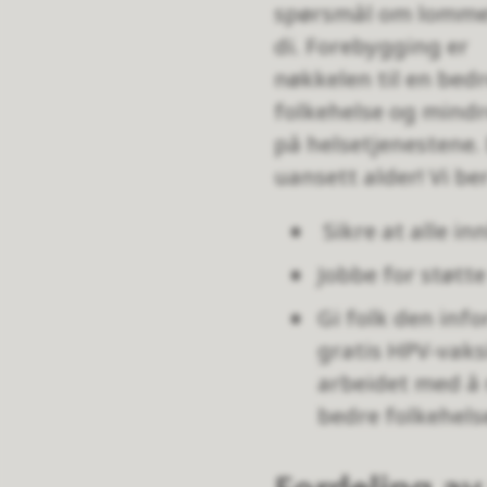
spørsmål om lomm
di. Forebygging er
nøkkelen til en bed
folkehelse og mindr
på helsetjenestene. 
uansett alder! Vi be
Sikre at alle i
Jobbe for støtte
Gi folk den info
gratis HPV-vaks
arbeidet med å 
bedre folkehels