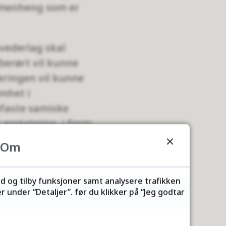
mmenheng som er
svederlag skal
berørt vil kunne
æringen vil kunne
mhet i
ofaste samiske
 erstatning, i form
delen av den samiske
Om
opp til at man
ld og tilby funksjoner samt analysere trafikken
 under “Detaljer”. før du klikker på “Jeg godtar
robunn for mer
ning. Ikke bare øker
il også gjøre