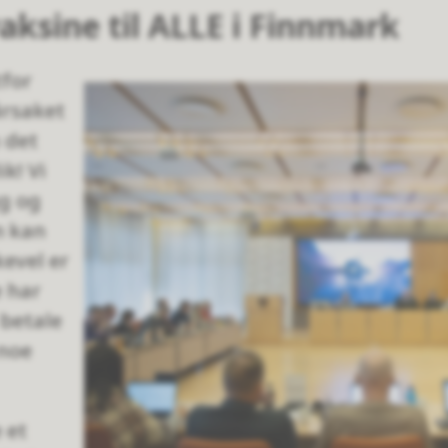
aksine til ALLE i Finnmark
tfor
årsaket
 det
k! Vi
gg og
m kan
kevel er
 har
 betale
 noe
 et