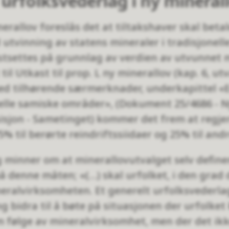
 urfolksvederlag i ny mineral
nerallov foreslås det at tiltakshaver skal betal
 utvinning av statens mineraler i tradisjonel
stsettes på grunnlag av verdien av utvunnet m
til Utkast til prop. L ny minerallov (kap. 6, ut
d tilhørende særmerknader, underkapittel «E
nelle samiske områder», (Dokument 25/4686 - N
sisjon - Sametinget) kommer det frem at regjer
% til berørte reindriftssiidaer og 25% til and
 minner om at minerallovutvalget selv define
 denne måten; «(…) skal urfolket, i den grad d
eralvirksomheten. Et generelt urfolksvederla
 bidra til å bøte på situasjonen der urfolket 
følge av mineralvirksomhet, men der det ikk