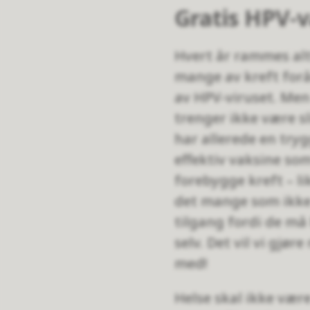
Gratis HPV-v
Hvert år rammes al
mange av kreft for
av HPV-viruset. Men
trenger ikke være sli
har allerede en try
effektiv vaksine so
forebygge kreft – li
det mange som ikke
tilgang fordi de må
selv. Det vil vi gjøre
med!
Helse skal ikke være