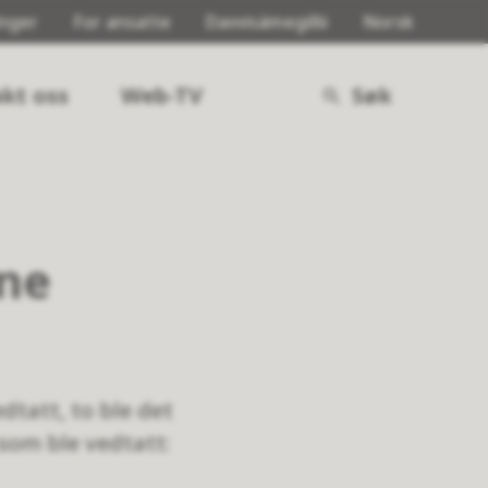
inger
For ansatte
Davvisámegillii
Norsk
kt oss
Web-TV
Søk
ine
dtatt, to ble det
 som ble vedtatt: