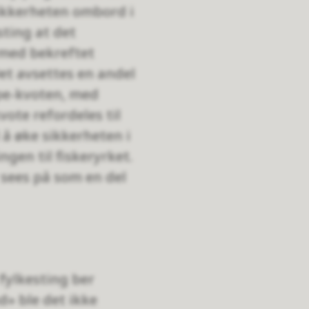
sikkerheten ombord i
ting at det
 med bekreftet
et avsettes en andel
pe-kvoten, med
vote refordeles til
l å øke sikkerheten i
gen til fiskeryrket.
sees på som en del
 fylkesting ber
d» ble det ikke