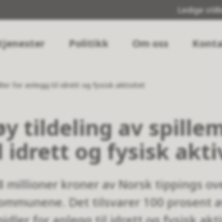
Ledige still
tjenester
Politikk
Om oss
Konta
er for anlegg til idrett og fysisk aktivitet
 tildeling av spillem
l idrett og fysisk akti
8 millioner kroner av Norsk tippings ov
kommunene. Det tilsvarer 100 prosent a
dler for anlegg til idrett og fysisk akti