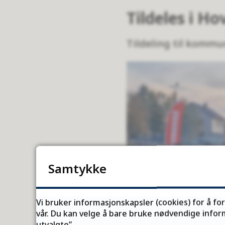
Tildeles i H
Tildeling til kommu
Samtykke
Vi bruker informasjonskapsler (cookies) for å fo
vår. Du kan velge å bare bruke nødvendige inform
utvalgte”.