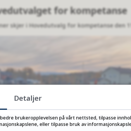
ovedutvalget for kompetanse
ner skjer i Hovedutvalg for kompetanse den 11
Detaljer
rbedre brukeropplevelsen på vårt nettsted, tilpasse innho
asjonskapslene, eller tilpasse bruk av informasjonskapsler