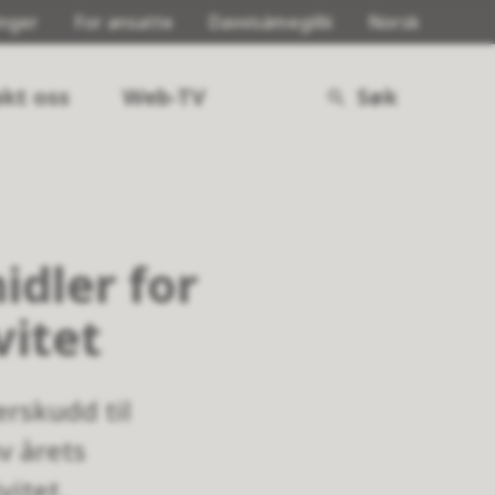
inger
For ansatte
Davvisámegillii
Norsk
kt oss
Web-TV
Søk
idler for
vitet
erskudd til
v årets
vitet.