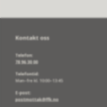
Kontakt oss
Telefon:
78 96 30 00
Telefontid:
Man–fre kl. 10:00–13:45
E-post:
postmottak@ffk.no