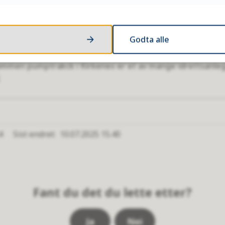
Godta alle
ammen pumptrakck i Kirkenes er et av mange idrettsanleg
4
Sist endret
10.07.2025 15.40
Fant du det du lette etter?
Ja
Nei