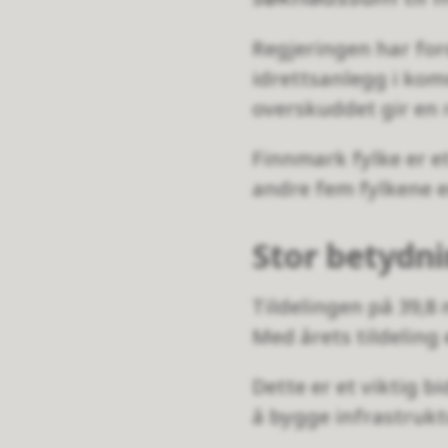
Regjeringen har ford
idrettsanlegg i kom
overskuddet gir en 
Finnmark fylke er et
andre fem fylkene e
Stor betydn
Tildelingen på 39,8 
Med årets tildeling 
Dette er et viktig bi
å bygge infrastrukt