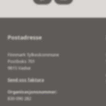
Postadresse
Finnmark fylkeskommune
Postboks 701
9815 Vadsø
Send oss faktura
Organisasjonsnummer:
830 090 282