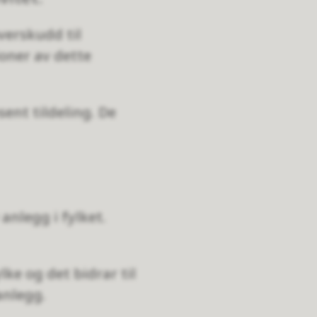
verskudd til
ioner av dette
sent tildeling. De
anlegg i fylket.
lke og det bidrar til
anlegg.