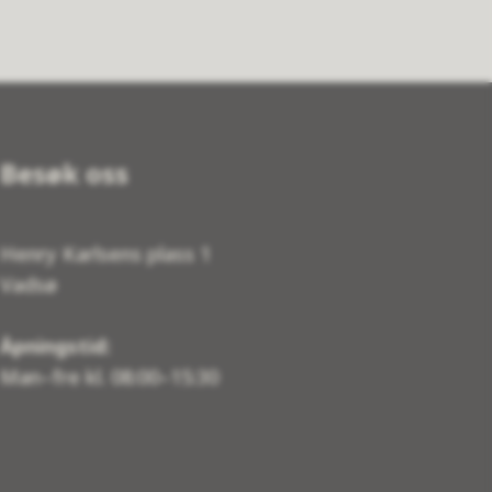
Besøk oss
Henry Karlsens plass 1
Vadsø
Åpningstid:
Man–fre kl. 08:00–15:30