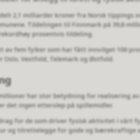
elt 2,1 milliarder kroner fra Norsk tippings o
munene. Tildelingen til Finnmark på 39,8 mill
rekordhøy prosentvis tildeling.
t av fem fylker som har fått innvilget 100 pro
r Oslo, Vestfold, Telemark og Østfold.
ing
millioner har stor betydning for realisering av 
er det ingen etterslep på spillemidler.
drag for de som driver fysisk aktivitet i vårt fy
ur og tilrettelegge for gode og bærekraftige 