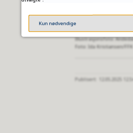
Kun nødvendige
Illustrasjonsfoto: Anded
Ida Kristiansen/FFK
Publisert
12.05.2025 12.5