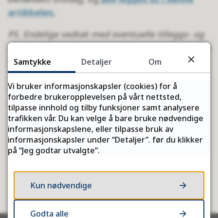
artikkelen.
PS. Endelige vedtak med eventuelle tilleggs- og
endringsforslag legges ut på lenkene (det kan ta
noe tid).
Samtykke
Detaljer
Om
Vi bruker informasjonskapsler (cookies) for å
Publisert
15.10.2025 09.32
forbedre brukeropplevelsen på vårt nettsted,
Sist endret
17.10.2025 10.01
tilpasse innhold og tilby funksjoner samt analysere
trafikken vår. Du kan velge å bare bruke nødvendige
informasjonskapslene, eller tilpasse bruk av
informasjonskapsler under “Detaljer”. før du klikker
Fant du det du lette etter?
på “Jeg godtar utvalgte”.
Ja
Nei
Kun nødvendige
Godta alle