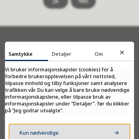
Ja
Nei
Kontakt oss
Samtykke
Detaljer
Om
Telefon:
Vi bruker informasjonskapsler (cookies) for å
78 96 30 00
forbedre brukeropplevelsen på vårt nettsted,
tilpasse innhold og tilby funksjoner samt analysere
Telefontid:
trafikken vår. Du kan velge å bare bruke nødvendige
Man–fre kl. 10:00–13:45
informasjonskapslene, eller tilpasse bruk av
informasjonskapsler under “Detaljer”. før du klikker
E-post:
på “Jeg godtar utvalgte”.
postmottak@ffk.no
eDialog – send post og dokumenter sikkert
Kun nødvendige