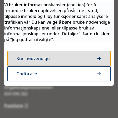
eDialog – send post og dokumenter sikkert
Vi bruker informasjonskapsler (cookies) for å
forbedre brukeropplevelsen på vårt nettsted,
De som tar skriftlig kontakt på nordsamisk har rett til
tilpasse innhold og tilby funksjoner samt analysere
å få skriftlig svar på nordsamisk.
trafikken vår. Du kan velge å bare bruke nødvendige
informasjonskapslene, eller tilpasse bruk av
informasjonskapsler under “Detaljer”. før du klikker
Postadresse
på “Jeg godtar utvalgte”.
Finnmark fylkeskommune
Postboks 701
Kun nødvendige
9815 Vadsø
Godta alle
Send oss faktura
Organisasjonsnummer:
830 090 282
Postliste