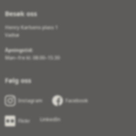
Besøk oss
Henry Karlsens plass 1
Vadsø
Åpningstid:
Man–fre kl. 08:00–15:30
Følg oss
Instagram
Facebook
LinkedIn
Flickr