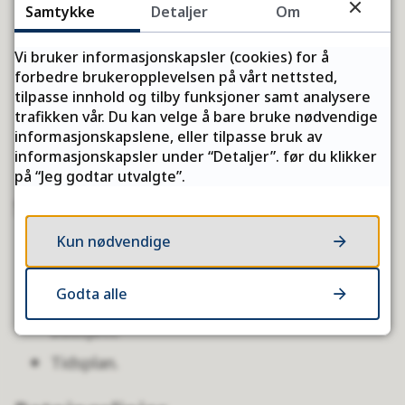
Samtykke
Detaljer
Om
Lån kan gis med ett års rente- og
avdragsfrihet.
Vi bruker informasjonskapsler (cookies) for å
forbedre brukeropplevelsen på vårt nettsted,
Lånet har en maksimal løpetid på 10 år
tilpasse innhold og tilby funksjoner samt analysere
inkludert avdragsfri periode.
trafikken vår. Du kan velge å bare bruke nødvendige
Lånet har 4 terminer i året, med en
informasjonskapslene, eller tilpasse bruk av
informasjonskapsler under “Detaljer”. før du klikker
terminlengde på 3 måneder.
på “Jeg godtar utvalgte”.
Søknaden må inneholde
Kun nødvendige
Driftsplan – en plan for oppbygging av
driften.
Godta alle
Finansieringsplan inkludert egenkapital og
budsjett.
Tidsplan.