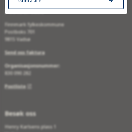
Godta alle
Postadresse
Finnmark fylkeskommune
Postboks 701
9815 Vadsø
Send oss faktura
Organisasjonsnummer:
830 090 282
Postliste
Besøk oss
Henry Karlsens plass 1