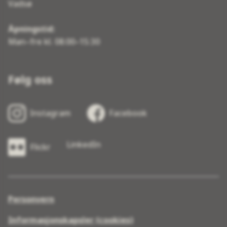
Vadsø
Åpningstid:
Man–fre kl. 08:00–15:30
Følg oss
Instagram
Facebook
LinkedIn
Flickr
Personvern
Informasjonskapsler (cookies)