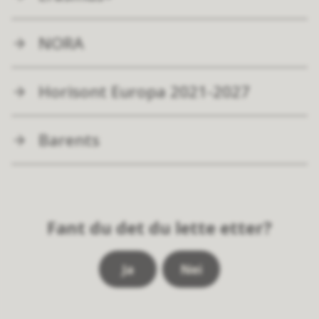
NORA
Horisont Europa 2021-2027
Barents
Fant du det du lette etter?
Ja
Nei