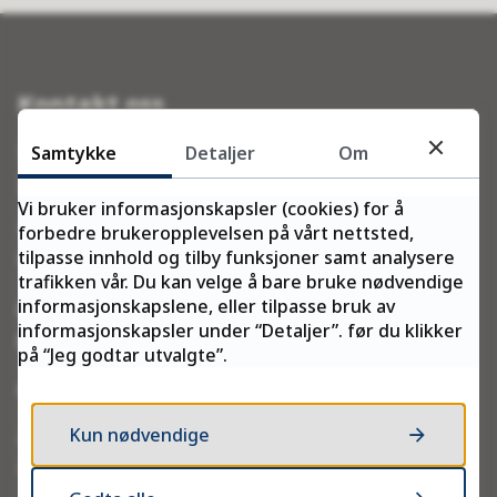
Kontakt oss
Samtykke
Detaljer
Om
Telefon:
78 96 30 00
Vi bruker informasjonskapsler (cookies) for å
Telefontid:
forbedre brukeropplevelsen på vårt nettsted,
tilpasse innhold og tilby funksjoner samt analysere
Man–fre kl. 10:00–13:45
trafikken vår. Du kan velge å bare bruke nødvendige
informasjonskapslene, eller tilpasse bruk av
E-post:
informasjonskapsler under “Detaljer”. før du klikker
postmottak@ffk.no
på “Jeg godtar utvalgte”.
eDialog – send post og dokumenter sikkert
Kun nødvendige
De som tar skriftlig kontakt på nordsamisk har rett til
å få skriftlig svar på nordsamisk.