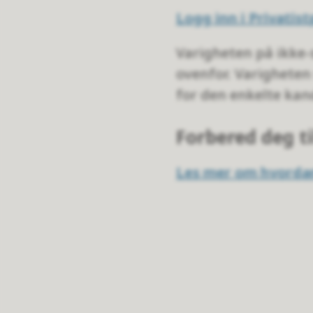
Logg inn i Privatis
Varigheten på ikke-
ovenfor. Varigheten 
for den enkelte ka
Forbered deg t
Les mer om hvordan