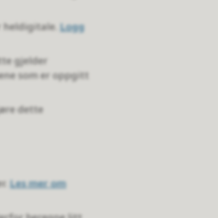
 heldigitale.
Logg
tte gjelder
ene som er oppgitt
øre dette
r.
Les mer om
rfor beregne litt