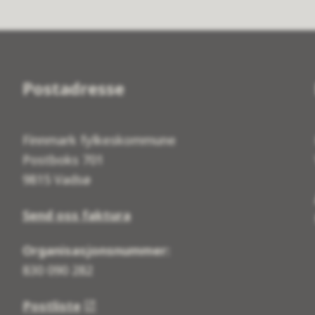
Postadresse
Finnmark fylkeskommune
Postboks 701
9815 Vadsø
Send oss faktura
Organisasjonsnummer:
830 090 282
Postliste