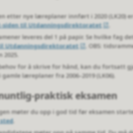
n etter nye læreplaner innført i 2020 (LK20) er
-siden til Utdanningsdirektoratet
.
mener leveres del 1 på papir. Se hvilke fag de
til Utdanningsdirektoratet
. OBS: tidsramm
n 2025.
ehov for å skrive for hånd, kan du fortsatt gj
 gamle læreplaner fra 2006–2019 (LK06).
muntlig-praktisk eksamen
n møter du opp i god tid før eksamen starte
 sted
.
andidatene møter opp på samme tid. Du må de