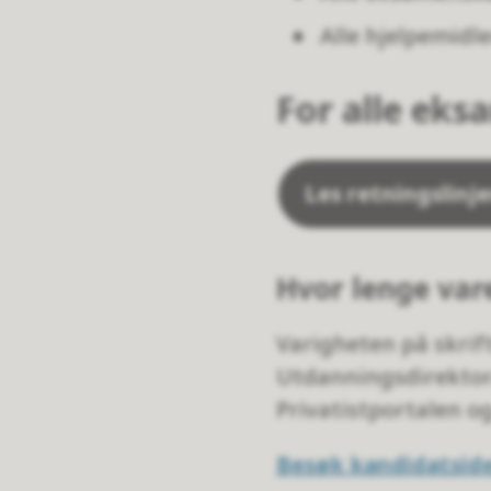
Alle hjelpemidl
For alle ek
Les retningslin
Hvor lenge va
Varigheten på skrif
Utdanningsdirektora
Privatistportalen o
Besøk kandidatside