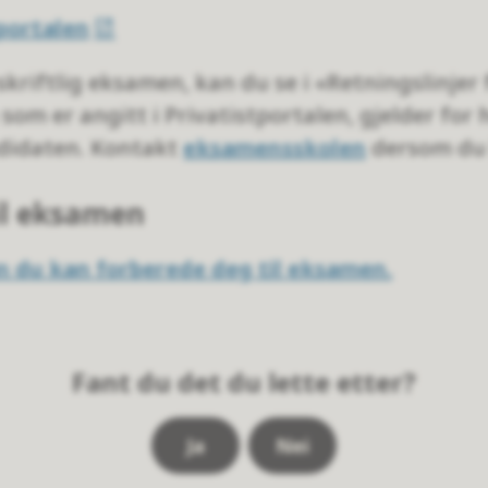
tportalen
skriftlig eksamen, kan du se i «Retningslinje
som er angitt i Privatistportalen, gjelder for 
ndidaten. Kontakt
eksamensskolen
dersom du 
il eksamen
 du kan forberede deg til eksamen.
Fant du det du lette etter?
Ja
Nei