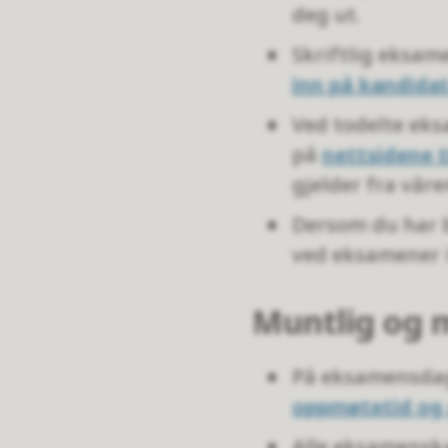
deg ut.
Skriftlig eksame
inn på kandidat
Ved todelte eksa
på
nettsidene 
gjelder fra våre
Dersom du har b
ved eksamener i
Muntlig og 
På eksamensdage
oppmøtetid og
Alle eksamensk