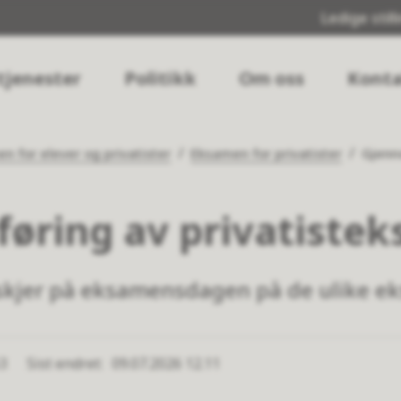
Ledige still
tjenester
Politikk
Om oss
Konta
n for elever og privatister
Eksamen for privatister
Gjenn
øring av privatiste
 skjer på eksamensdagen på de ulike 
53
Sist endret
09.07.2026 12.11