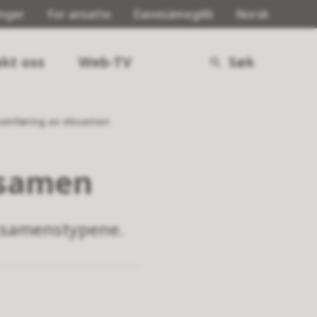
inger
For ansatte
Davvisámegillii
Norsk
kt oss
Web-TV
Søk
omføring av eksamen
ksamen
eksamenstypene.