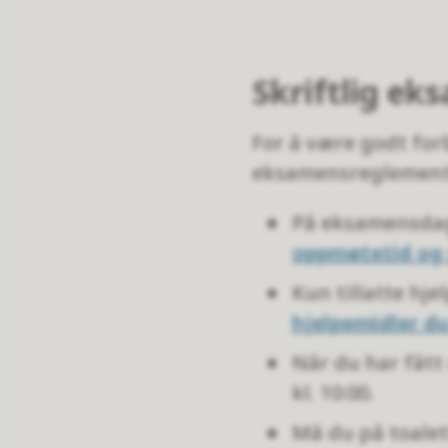
Skriftlig ek
For å være godt for
eksamensreglement
På eksamensdage
oppmøtetid og
Kun tillatte hj
hjelpemidler d
Når du har fått
kl. 10:00.
Må du på toalet