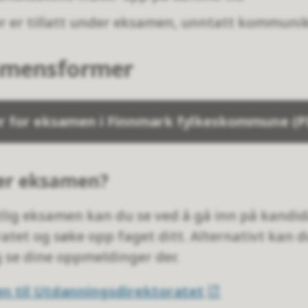
er er tillatt under eksamen, unntatt kommun
samensformer
jer for eksamen i Finnmark fylkeskommune
(P
rer eksamen?
tlig eksamen kan du se ved å gå inn på kandid
tet og søke opp faget ditt. Alternativt kan du
g se dine oppmeldinger der.
n til Utdanningsdirektoratet