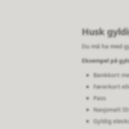
Husk gyldi
Du må ha med gy
Eksempel på gyl
Bankkort me
Førerkort el
Pass
Nasjonalt ID
Gyldig elevk