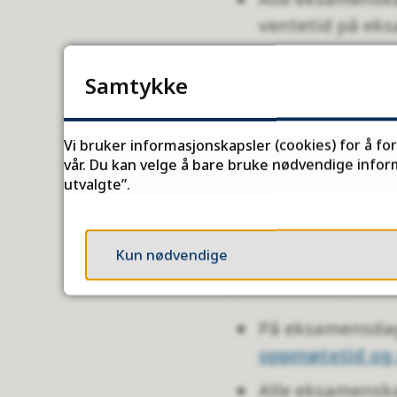
ventetid på ek
Når du møter opp
Samtykke
I de fleste fag 
Alle hjelpemidle
Vi bruker informasjonskapsler (cookies) for å fo
mobiltelefon ka
vår. Du kan velge å bare bruke nødvendige inform
utvalgte”.
Alle hjelpemidl
Les mer om hje
Kun nødvendige
Praktisk ek
På eksamensdage
oppmøtetid og
Alle eksamensk