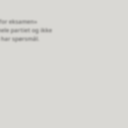
r for eksamen»
hele partiet og ikke
har spørsmål.