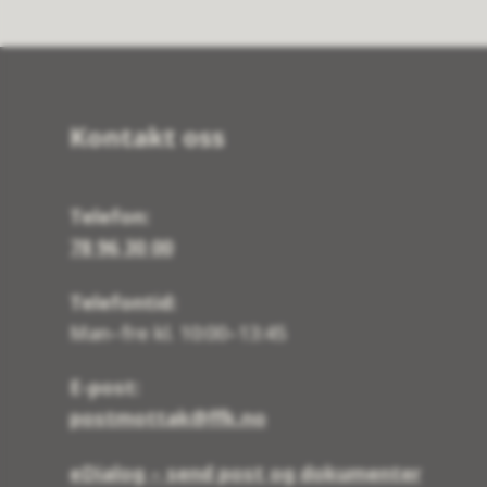
Kontakt oss
Telefon:
78 96 30 00
Telefontid:
Man–fre kl. 10:00–13:45
E-post:
postmottak@ffk.no
eDialog – send post og dokumenter