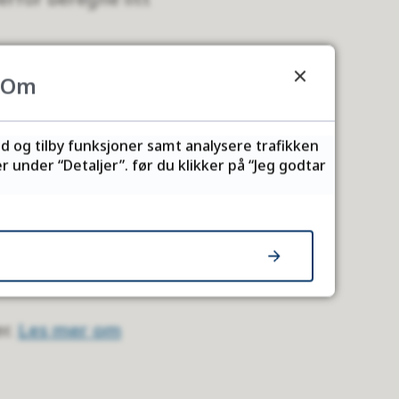
Om
rter.
rett eller
ld og tilby funksjoner samt analysere trafikken
 under “Detaljer”. før du klikker på “Jeg godtar
kasjon med andre.
r.
Les mer om