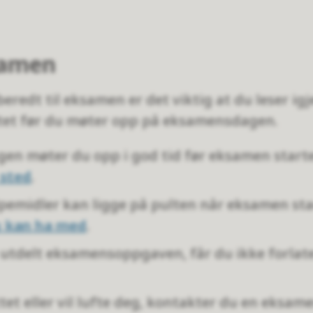
samen
beredt til eksamen er det viktig at du leser i
et før du møter opp på eksamensdagen.
n møter du opp i god tid før eksamen starte
 sted
.
elpemidler kan ligge på pulten når eksamen sta
u kan ha med
.
 utdelt eksamensoppgaven, får du ikke forlate
tet eller vil lufte deg, kontakter du en eksa