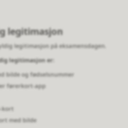
g legitimasjon
ldig legitimasjon på eksamensdagen.
dig legitimasjon er:
d bilde og fødselsnummer
ler førerkort-app
-kort
ort med bilde