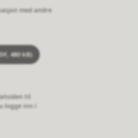
ikasjon med andre
DF, 480 kB)
atsiden til
 logge inn i