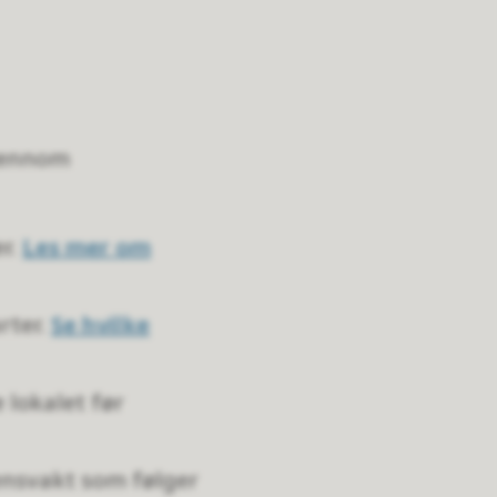
gjennom
r.
Les mer om
rter.
Se hvilke
 lokalet før
mensvakt som følger