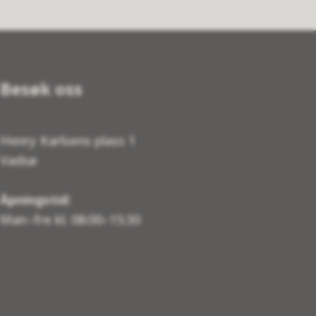
Besøk oss
Henry Karlsens plass 1
Vadsø
Åpningstid:
Man–fre kl. 08:00–15:30