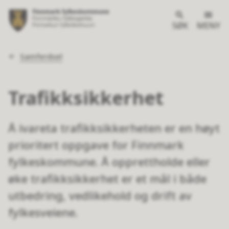
SØK
MENY
Du
Samferdsel
er
her:
Trafikksikkerhet
Å ivareta trafikksikkerheten er en høyt
prioritert oppgave for Finnmark
fylkeskommune. Å opprettholde eller
øke trafikksikkerhet er et mål i både
utbedring, vedlikehold og drift av
fylkesveiene.