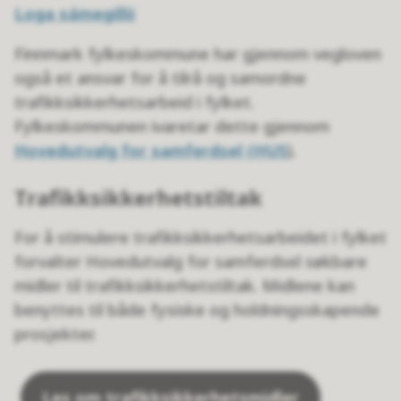
Loga sámegillii
Finnmark fylkeskommune har gjennom vegloven
også et ansvar for å tilrå og samordne
trafikksikkerhetsarbeid i fylket.
Fylkeskommunen ivaretar dette gjennom
Hovedutvalg for samferdsel (HUS
).
Trafikksikkerhetstiltak
For å stimulere trafikksikkerhetsarbeidet i fylket
forvalter Hovedutvalg for samferdsel søkbare
midler til trafikksikkerhetstiltak. Midlene kan
benyttes til både fysiske og holdningsskapende
prosjekter.
Les om trafikksikkerhetsmidler