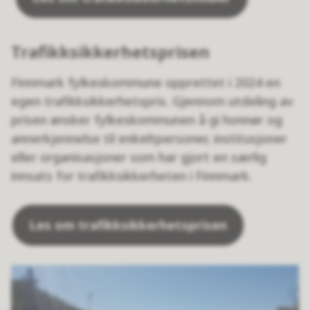
Trafikksikkerhetsprisen
Finnmark fylkeskommune opprettet i 2024 en
egen trafikksikkerhetspris. Gjennom utdeling av
prisen ønsker fylkeskommunen å gi honnør og
annerkjennelse til enkeltpersoner, institusjoner
eller organisasjoner som har gjort en særlig
innsats for trafikksikkerheten i Finnmark.
Les om trafikksikkerhetsprisen