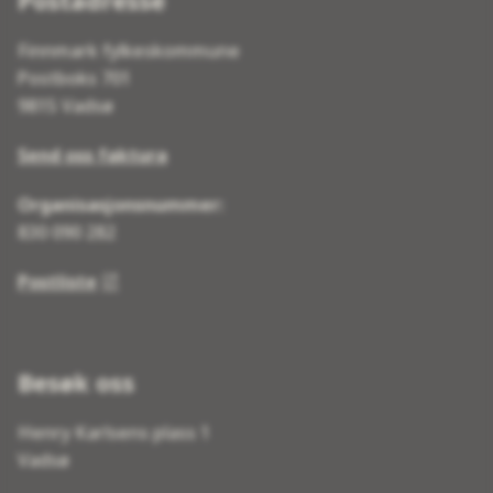
Postadresse
Finnmark fylkeskommune
Postboks 701
9815 Vadsø
Send oss faktura
Organisasjonsnummer:
830 090 282
Postliste
Besøk oss
Henry Karlsens plass 1
Vadsø