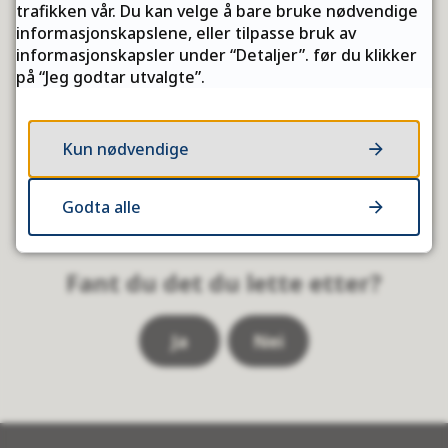
trafikken vår. Du kan velge å bare bruke nødvendige
informasjonskapslene, eller tilpasse bruk av
Kristian Øvernes
informasjonskapsler under “Detaljer”. før du klikker
seniorrådgiver trafikksikkerhet
på “Jeg godtar utvalgte”.
Send e-post
E-
Kun nødvendige
post
78 96 48 15
Telefon
Godta alle
Fant du det du lette etter?
Ja
Nei