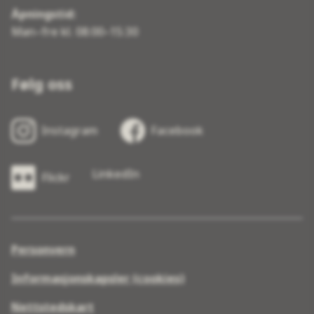
Åpningstid:
Man–fre kl. 08:00–15:30
Følg oss
Instagram
Facebook
LinkedIn
Flickr
Personvern
Informasjonskapsler (cookies)
Nettstedskart