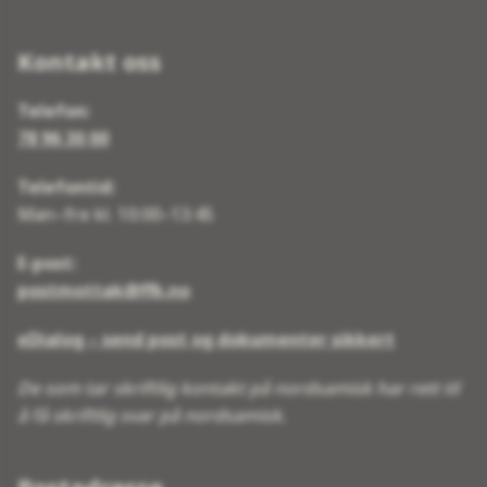
Kontakt oss
Telefon:
78 96 30 00
Telefontid:
Man–fre kl. 10:00–13:45
E-post:
postmottak@ffk.no
eDialog – send post og dokumenter sikkert
De som tar skriftlig kontakt på nordsamisk har rett til
å få skriftlig svar på nordsamisk.