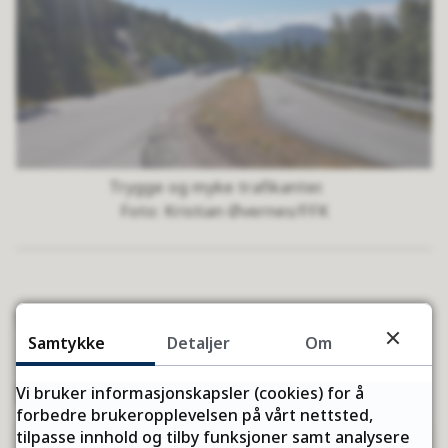
Trygge og myke trafikanter.
Kristian Øvernes/FFK
Sist endret
31.10.2025 09.28
Samtykke
Detaljer
Om
Kontakt
Vi bruker informasjonskapsler (cookies) for å
forbedre brukeropplevelsen på vårt nettsted,
tilpasse innhold og tilby funksjoner samt analysere