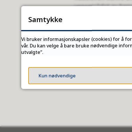
vegområdet av hens
må naboer til vei tå
Samtykke
kommer inn i hager 
å ligge innenfor tå
Vi bruker informasjonskapsler (cookies) for å fo
vår. Du kan velge å bare bruke nødvendige inform
Publisert
27.01.2026 13.1
utvalgte”.
Kun nødvendige