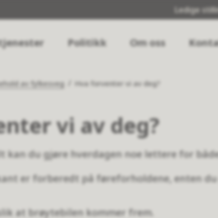
Ledige still
tjenester
Politikk
Om oss
Konta
kehold av fylkesveg
Hva forventer vi av deg?
enter vi av deg?
lt kan du gjøre hverdagen noe lettere for båd
ant er forberedt på føreforholdene, enten du g
slik at brøytebilen kommer frem.