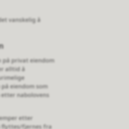
det vanskelig å
m
nn på privat eiendom
r alltid å
urimelige
n på eiendom som
n etter nabolovens
lemper etter
flyttes/fjernes fra