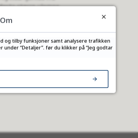
desto større ulempe
et at snø som
Om
 salt, må også anses
ld og tilby funksjoner samt analysere trafikken
 under “Detaljer”. før du klikker på “Jeg godtar