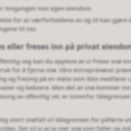
der inngangen mot egen eiendom.
else for at værforholdene av og til kan gjøre 
ngene til oss.
s eller freses inn på privat eiendo
fentlig veg kan du oppleve at vi freser snø i
bruk for å fjerne snø. Våre entreprenører prøve
ng og fresing på en måte som ikke medfører 
useier og beboere. Men det at snø kommer in
esing av offentlig vei, er innenfor tålegrense
ig stort snøfall vil tålegrensen for påførte u
des. Det vil si at jo mer snø som faller og må 