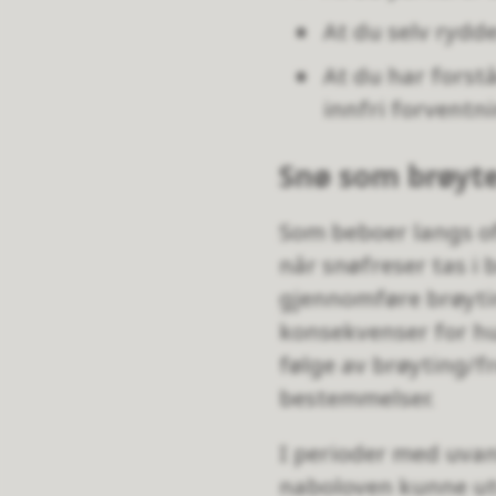
At du selv ryd
At du har forstå
innfri forventni
Snø som brøyte
Som beboer langs of
når snøfreser tas i 
gjennomføre brøyti
konsekvenser for h
følge av brøyting/fr
bestemmelser.
I perioder med uvanl
naboloven kunne utvi