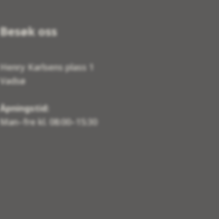
Besøk oss
Henry Karlsens plass 1
Vadsø
Åpningstid:
Man–fre kl. 08:00–15:30