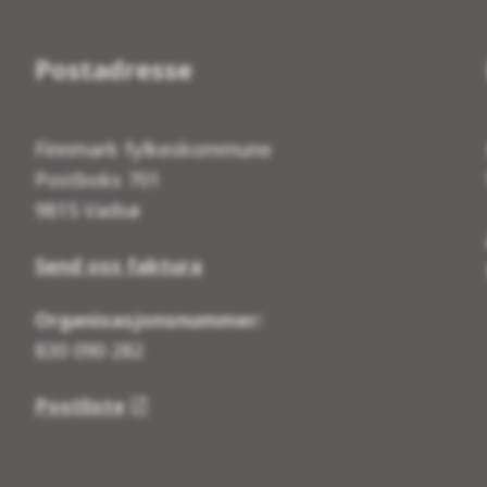
Postadresse
Finnmark fylkeskommune
Postboks 701
9815 Vadsø
Send oss faktura
Organisasjonsnummer:
830 090 282
Postliste