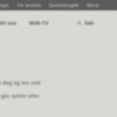
inger
For ansatte
Davvisámegillii
Norsk
kt oss
Web-TV
Søk
e deg og oss ved:
år, sykler eller