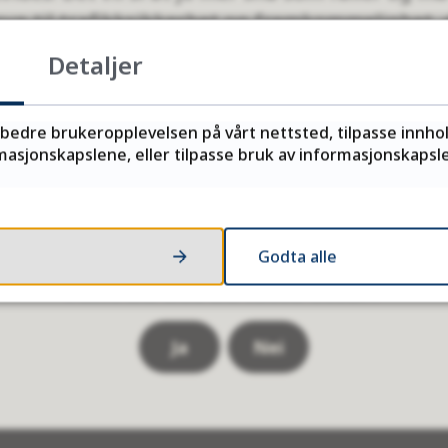
yn til trafikksikkerhet og fremkommelighet, 
le som følge av brøyting/fresing. Det forhold
Detaljer
eller innkjørsler kan inneholde strøsand eller
legrensen etter
naboloven
.
rbedre brukeropplevelsen på vårt nettsted, tilpasse innho
asjonskapslene, eller tilpasse bruk av informasjonskapsler
5
Sist endret
27.01.2026 13.17
Godta alle
Fant du det du lette etter?
Ja
Nei