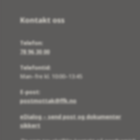
Kontakt oss
Telefon:
78 96 30 00
Telefontid:
Man–fre kl. 10:00–13:45
E-post:
postmottak@ffk.no
eDialog – send post og dokumenter
sikkert