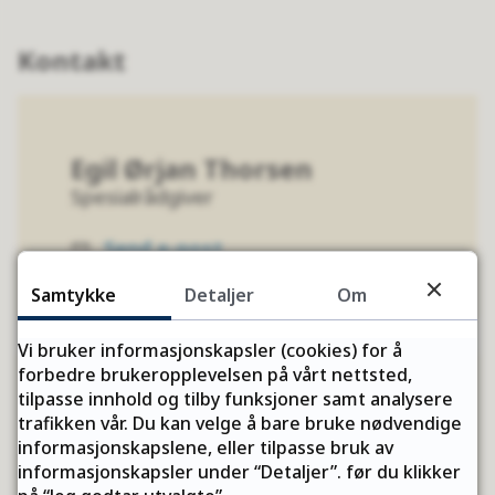
Kontakt
Egil Ørjan Thorsen
Spesialrådgiver
Send e-post
E-
post
Samtykke
Detaljer
Om
Vi bruker informasjonskapsler (cookies) for å
forbedre brukeropplevelsen på vårt nettsted,
tilpasse innhold og tilby funksjoner samt analysere
Anders Faanes
trafikken vår. Du kan velge å bare bruke nødvendige
informasjonskapslene, eller tilpasse bruk av
Leder/virksomhetsleder
informasjonskapsler under “Detaljer”. før du klikker