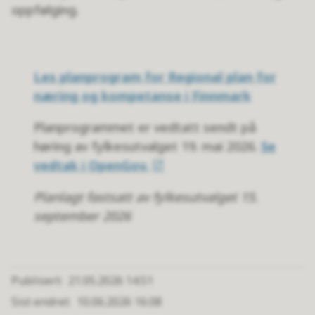
oppfølging.
Les planprogram for Regional plan for
næring og kompetanse i Finnmark
Planprogrammet er vedtatt sendt på
høring av fylkesutvalget 19. mai 2026.
Se
vedtak i OpenGov.
Planlagt fastsatt av fylkesutvalget 15.
september 2026
Publisert
21.05.2026 14.51
Sist endret
10.06.2026 16.08