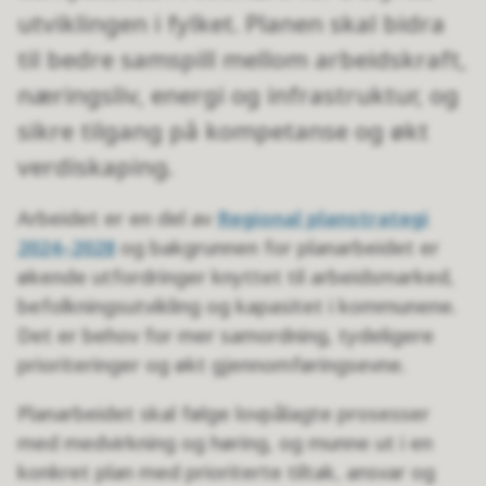
utviklingen i fylket. Planen skal bidra
til bedre samspill mellom arbeidskraft,
næringsliv, energi og infrastruktur, og
sikre tilgang på kompetanse og økt
verdiskaping.
Arbeidet er en del av
Regional planstrategi
2024–2028
og bakgrunnen for planarbeidet er
økende utfordringer knyttet til arbeidsmarked,
befolkningsutvikling og kapasitet i kommunene.
Det er behov for mer samordning, tydeligere
prioriteringer og økt gjennomføringsevne.
Planarbeidet skal følge lovpålagte prosesser
med medvirkning og høring, og munne ut i en
konkret plan med prioriterte tiltak, ansvar og