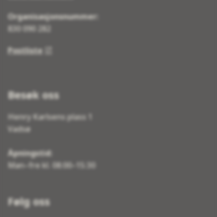
Organisasjonsnummer:
830 090 282
Postliste
Besøk oss
Henry Karlsens plass 1
Vadsø
Åpningstid:
Man–fre kl. 08:00–15:30
Følg oss