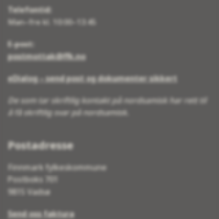
Telefontid:
Man–fre kl. 10:00–13:45
E-post:
postmottak@ffk.no
eDialog – send post og dokumenter sikkert
De som tar skriftlig kontakt på nordsamisk har rett til
å få skriftlig svar på nordsamisk.
Postadresse
Finnmark fylkeskommune
Postboks 701
9815 Vadsø
Send oss faktura