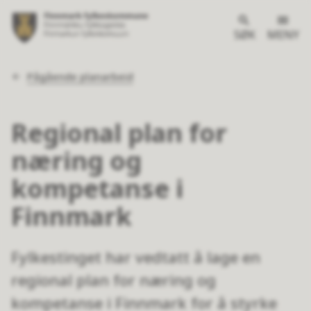
SØK
MENY
Du
Pågående planarbeid
er
her:
Regional plan for
næring og
kompetanse i
Finnmark
Fylkestinget har vedtatt å lage en
regional plan for næring og
kompetanse i Finnmark for å styrke