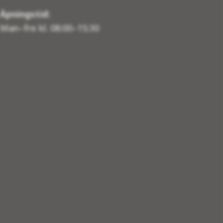
Åpningstid:
Man–fre kl. 08:00–15:30