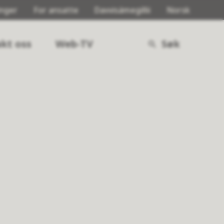
inger
For ansatte
Davvisámegillii
Norsk
kt oss
Web-TV
Søk