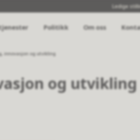
Ledige still
tjenester
Politikk
Om oss
Konta
, innovasjon og utvikling
vasjon og utvikling