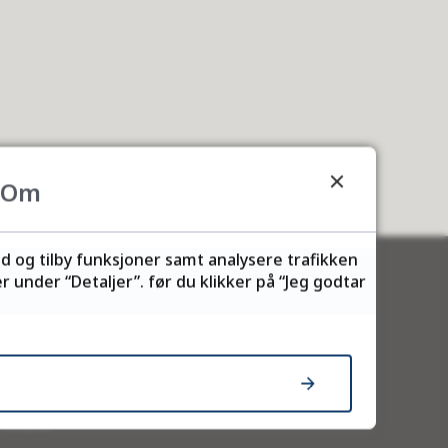
Om
ld og tilby funksjoner samt analysere trafikken
 under “Detaljer”. før du klikker på “Jeg godtar
Besøk oss
Henry Karlsens plass 1
Vadsø