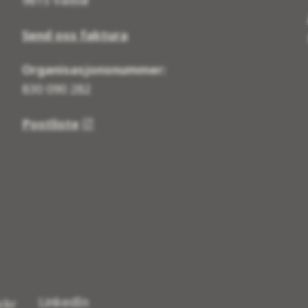
9815 Vadsø
Send oss faktura
Organisasjonsnummer:
830 090 282
Postliste
LinkedIn
ickr