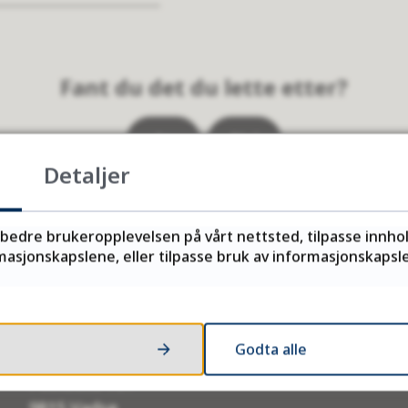
Fant du det du lette etter?
Ja
Nei
Detaljer
rbedre brukeropplevelsen på vårt nettsted, tilpasse innho
asjonskapslene, eller tilpasse bruk av informasjonskapsler
Postadresse
Godta alle
Finnmark fylkeskommune
Postboks 701