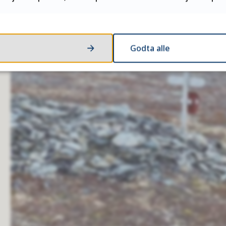
Godta alle