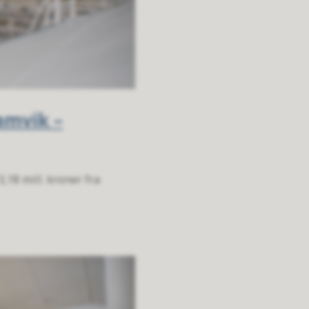
amvik –
,18 mill. kroner fra