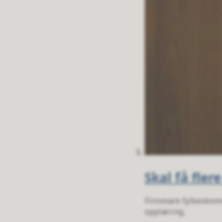
Skal få fler
Finnmark fylkeskomm
opplæring.