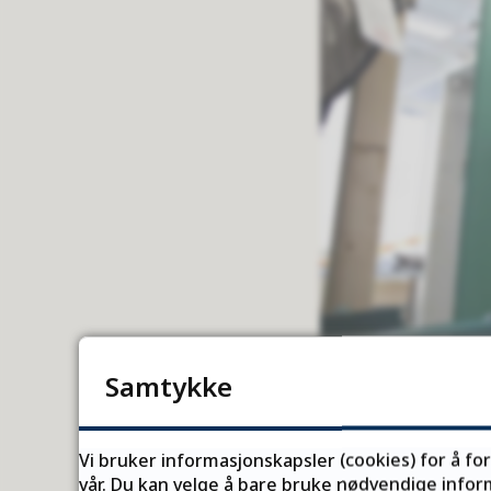
Samtykke
2 555 søkere
Vi bruker informasjonskapsler (cookies) for å fo
vår. Du kan velge å bare bruke nødvendige inform