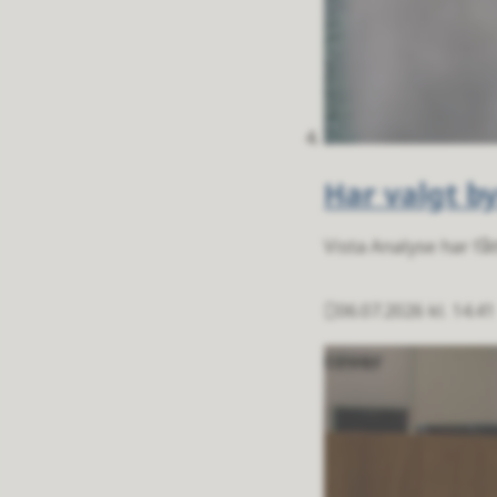
Har valgt b
Vista Analyse har f
06.07.2026 kl. 14.41
Publisert