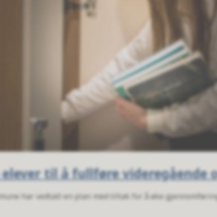
e elever til å fullføre videregående
une har vedtatt en plan med tiltak for å øke gjennomførin