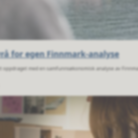
yrå for egen Finnmark-analyse
ått oppdraget med en samfunnsøkonomisk analyse av Finnma