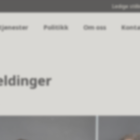
Ledige still
tjenester
Politikk
Om oss
Konta
ldinger