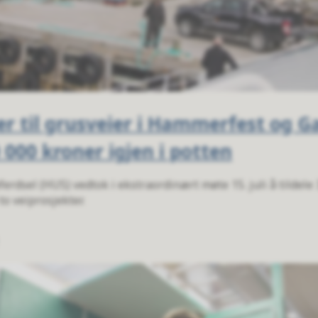
ner til grusveier i Hammerfest og G
 000 kroner igjen i potten
rdsel (HUS) vedtok i ekstraordinært møte 15. juli å tildele 3
to veiprosjekter.