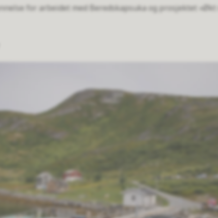
ennelse for arbeidet med Beredskapsuka og prosjektet «Økt 