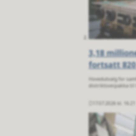
3,18 millio
fortsatt 820
Hovedutvalg for samfe
distriktsveipakka til 
17.07.2026 kl. 16.21
Publisert