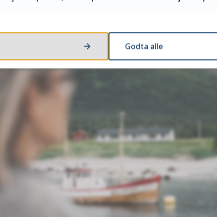
 tilbud om skoleplass i offentlige og statlige videregående s
7. juli.
Godta alle