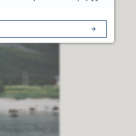
koler fra høsten. Fristen