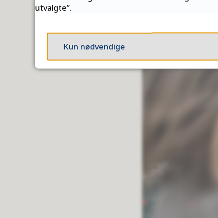
utvalgte”.
2 555 søkere har fått
for å svare er fredag 1
Kun nødvendige
10.07.2026 kl. 13.31
Publisert