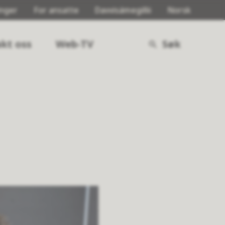
inger
For ansatte
Davvisámegillii
Norsk
kt oss
Web-TV
Søk