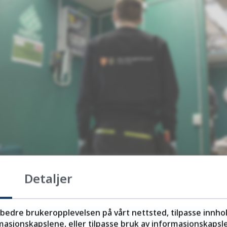
Detaljer
 fikk tilbud om skoleplass
rbedre brukeropplevelsen på vårt nettsted, tilpasse innho
asjonskapslene, eller tilpasse bruk av informasjonskapsler