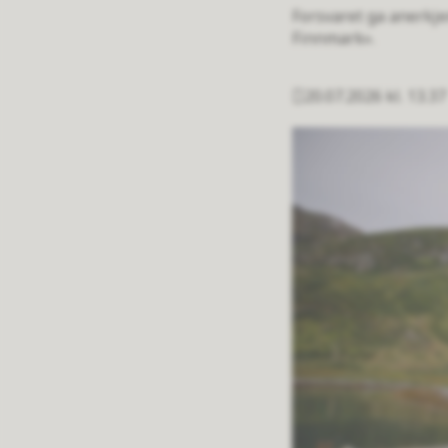
Forsvaret ga anerkj
Finnmark».
20.07.2026 kl. 13.37
Publisert