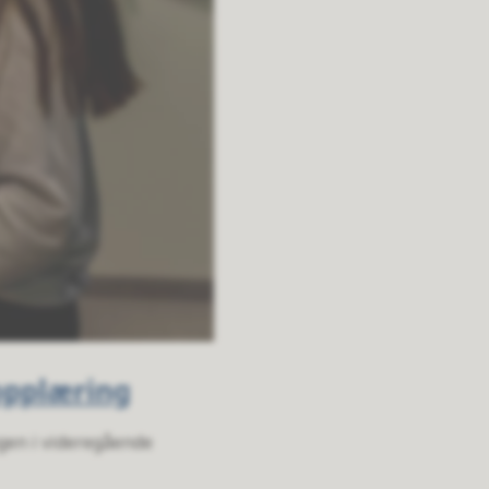
 opplæring
gen i videregående