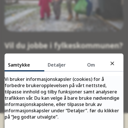
Vil du jobbe i fylkeskommunen?
Vi er alltid ute etter nye, dyktige medarbeidere i
Samtykke
Detaljer
Om
fylkeskommunen.
Vi bruker informasjonskapsler (cookies) for å
forbedre brukeropplevelsen på vårt nettsted,
Se våre ledige stillinger
tilpasse innhold og tilby funksjoner samt analysere
trafikken vår. Du kan velge å bare bruke nødvendige
informasjonskapslene, eller tilpasse bruk av
informasjonskapsler under “Detaljer”. før du klikker
på “Jeg godtar utvalgte”.
Nyheter om innsatssonen