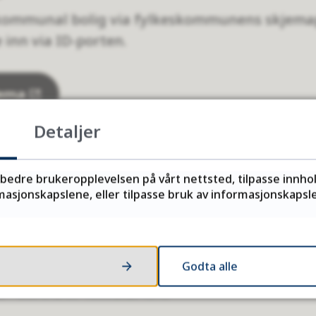
kommunal bolig via fylkeskommunens skjemap
inn via ID-porten.
jema
Detaljer
rbedre brukeropplevelsen på vårt nettsted, tilpasse innho
er er det venteliste på de fylkeskommunale bol
asjonskapslene, eller tilpasse bruk av informasjonskapsler
søker via vårt søknadsskjema dersom du ønsker 
å bolig.
Godta alle
6
Sist endret
10.06.2026 13.43