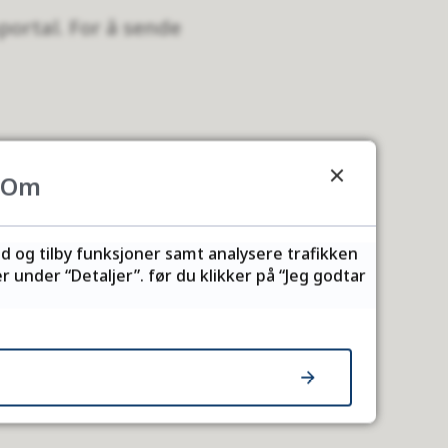
ortal. For å sende
Om
ld og tilby funksjoner samt analysere trafikken
igene. Vi ber
 under “Detaljer”. før du klikker på “Jeg godtar
å stå på