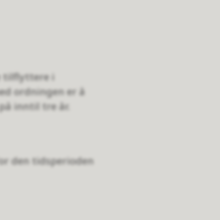
tilflyttere i
ed ordningen er å
å inntil tre år.
for den tidsperioden