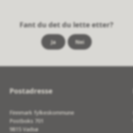
Fant du det du lette etter?
Ja
Nei
Postadresse
Finnmark fylkeskommune
Postboks 701
9815 Vadsø