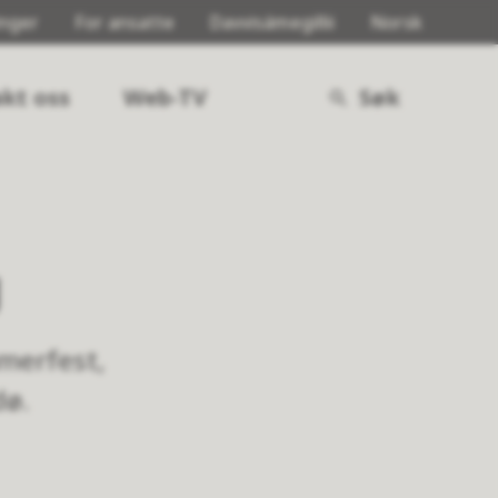
inger
For ansatte
Davvisámegillii
Norsk
kt oss
Web-TV
Søk
g
merfest,
dø.