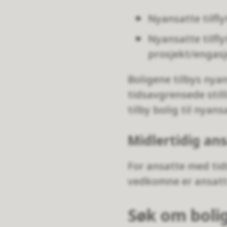
Nyansatte tilfly
Nyansatte tilfly
prosjekt/engasj
Boligene tilbys nyans
tidsavgrensede sti
tilby bolig til nyans
Midlertidig an
For ansatte med tid
vedkomne er ansatt 
Søk om boli