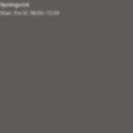
Åpningstid:
Man–fre kl. 08:00–15:30