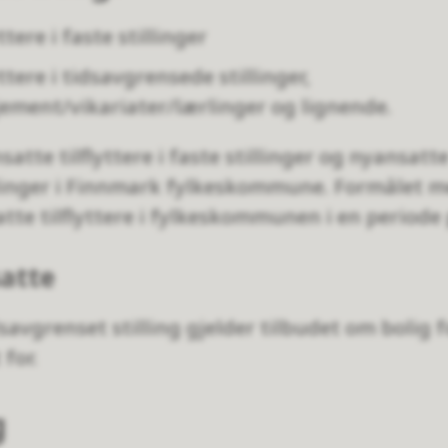
ttere i faste stillinger
ttere i tidsavgrensede stillinger,
ement/vikariater/lærlinger og lignende.
atte tilflyttere i faste stillinger og nyansatte 
llinger i Finnmark fylkeskommune. Formålet m
atte tilflyttere i fylkeskommunen i en periode p
satte
savgrenset stilling gjelder tilbudet om bolig 
for.
g