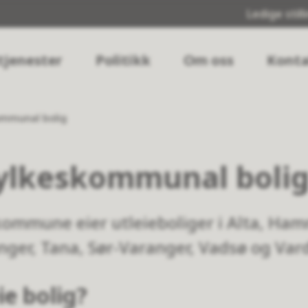
Ledige still
tjenester
Politikk
Om oss
Konta
ommunal bolig
ylkeskommunal boli
ommune eier utleieboliger i Alta, Ham
ger, Tana, Sør-Varanger, Vadsø og Var
e bolig?