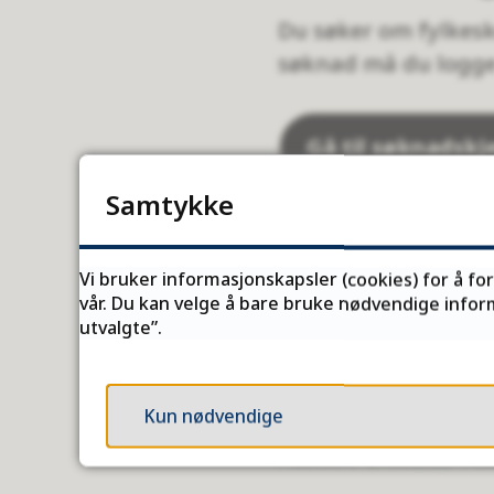
Du søker om fylkes
søknad må du logge 
Gå til søknadsk
Samtykke
Vi bruker informasjonskapsler (cookies) for å fo
I enkelte kommun
vår. Du kan velge å bare bruke nødvendige inform
derfor om at du 
utvalgte”.
venteliste for å f
Kun nødvendige
Publisert
21.05.2025 14.3