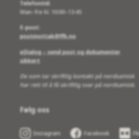
Telefontid:
Man–fre kl. 10:00–13:45
E-post:
postmottak@ffk.no
eDialog – send post og dokumenter
sikkert
De som tar skriftlig kontakt på nordsamisk
har rett til å få skriftlig svar på nordsamisk.
Følg oss
Instagram
Facebook
Fl