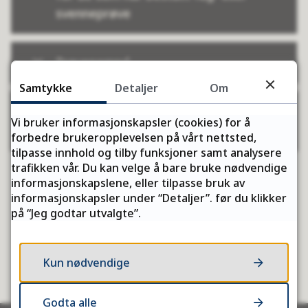
svenneprøve
Prøvenemnd
Samtykke
Detaljer
Om
Avtale om opplæringstilbud -
Vi bruker informasjonskapsler (cookies) for å
modulstrukturert læreplan for voksne
forbedre brukeropplevelsen på vårt nettsted,
tilpasse innhold og tilby funksjoner samt analysere
trafikken vår. Du kan velge å bare bruke nødvendige
informasjonskapslene, eller tilpasse bruk av
informasjonskapsler under “Detaljer”. før du klikker
Fant du det du lette etter?
på “Jeg godtar utvalgte”.
Ja
Nei
Kun nødvendige
Godta alle