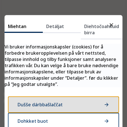
Váldde oktavuođa
Miehtan
Detáljat
Diehtočoahkuid
birra
Telefovdna:
78 96 30 00
Vi bruker informasjonskapsler (cookies) for å
forbedre brukeropplevelsen på vårt nettsted,
Telefovdnaáigi:
tilpasse innhold og tilby funksjoner samt analysere
Vuossárga–Bearjadat: 10:00–13:45
trafikken vår. Du kan velge å bare bruke nødvendige
informasjonskapslene, eller tilpasse bruk av
E-poasta:
informasjonskapsler under “Detaljer”. før du klikker
postmottak@ffk.no
på “Jeg godtar utvalgte”.
eDialoga – sádde poastta ja dokumeanttaid
sihkarvuođain
Dušše dárbbašlaččat
Go válddát čálalaš oktavuođa davvisámegillii de dus
lea vuoigatvuohta oažžut čálalaš vástádusa
Dohkket buot