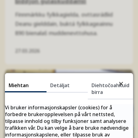
biddjon gulaskuddamii
Finnmárkku fylkkagielda, ovttasráđiid
Deanu gielddain, buktá fylkkageainnu
890 bienalaš muddenevttohusa.
27.03.2026
Miehtan
Detáljat
Diehtočoahkuid
birra
Vi bruker informasjonskapsler (cookies) for å
forbedre brukeropplevelsen på vårt nettsted,
tilpasse innhold og tilby funksjoner samt analysere
trafikken vår. Du kan velge å bare bruke nødvendige
informasjonskapslene, eller tilpasse bruk av