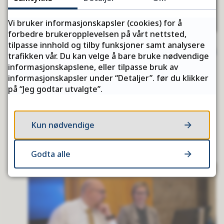
Vi bruker informasjonskapsler (cookies) for å
forbedre brukeropplevelsen på vårt nettsted,
tilpasse innhold og tilby funksjoner samt analysere
Har konstituert rektor for Fagskolen
trafikken vår. Du kan velge å bare bruke nødvendige
i Finnmark
informasjonskapslene, eller tilpasse bruk av
informasjonskapsler under “Detaljer”. før du klikker
Øystein Hansen er konstituert som rektor for
på “Jeg godtar utvalgte”.
Fagskolen i Finnmark etter vedtak om at
samarbeidet om Fagskolen i Nord ikke skal
fortsette.
Kun nødvendige
13.12.2023 kl. 11.59
Publisert
Godta alle