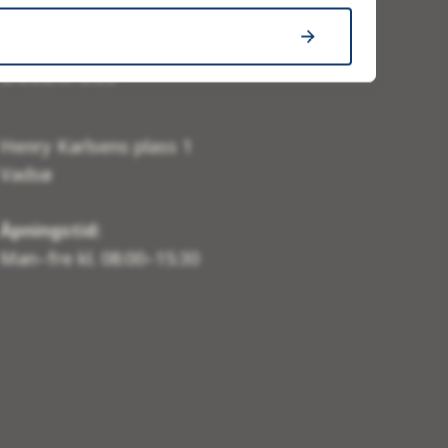
Besøk oss
Henry Karlsens plass 1
Vadsø
Åpningstid:
Man–fre kl. 08:00–15:30