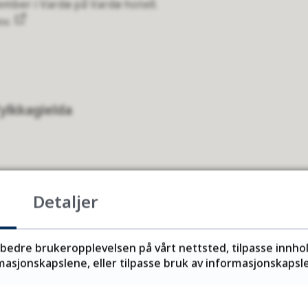
mber i Vardø på Vardø hotell.
ov.
ylkkagielda
Detaljer
Fant du det du lette etter?
Ja
Nei
rbedre brukeropplevelsen på vårt nettsted, tilpasse innho
asjonskapslene, eller tilpasse bruk av informasjonskapsler