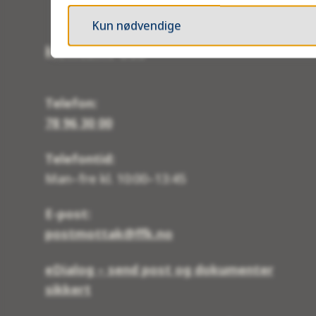
Kun nødvendige
Kontakt oss
Telefon:
78 96 30 00
Telefontid:
Man–fre kl. 10:00–13:45
E-post:
postmottak@ffk.no
eDialog – send post og dokumenter
sikkert