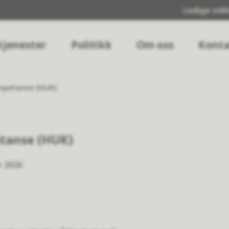
Ledige still
tjenester
Politikk
Om oss
Konta
ompetanse (HUK)
tanse (HUK)
r 2026