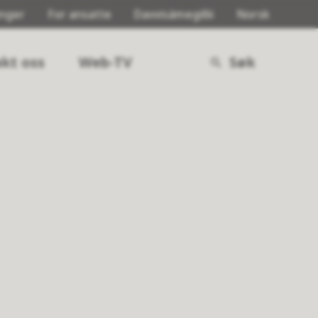
inger
For ansatte
Davvisámegillii
Norsk
kt oss
Web-TV
Søk