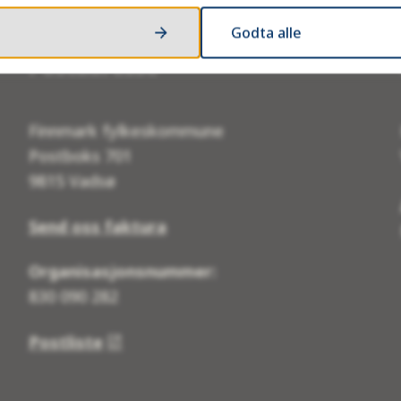
Godta alle
Postadresse
Finnmark fylkeskommune
Postboks 701
9815 Vadsø
Send oss faktura
Organisasjonsnummer:
830 090 282
Postliste