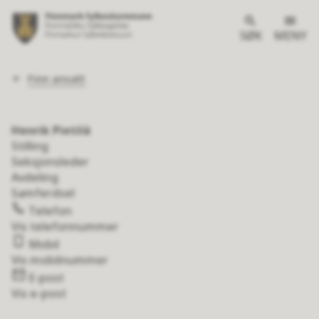
SØK
MENY
Du
Finn ansatt
er
her:
Henrik Pietilä
Stilling
Seksjonsleder
Avdeling
Samferdsel
Telefon
Vis telefonnummer
Mobil
Vis mobilnummer
E-post
Vis e-post