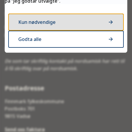
på “Jeg godtar utvalgte”.
Telefontid:
Man–fre kl. 10:00–13:45
Kun nødvendige
E-post:
postmottak@ffk.no
Godta alle
eDialog – send post og dokumenter sikkert
De som tar skriftlig kontakt på nordsamisk har rett til
å få skriftlig svar på nordsamisk.
Postadresse
Finnmark fylkeskommune
Postboks 701
9815 Vadsø
Send oss faktura