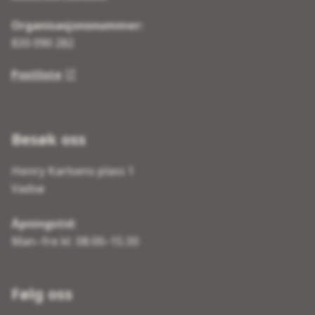
Organisasjonsnummer:
830 090 282
Postliste
Besøk oss
Henry Karlsens plass 1
Vadsø
Åpningstid:
Man–fre kl. 08:00–15:30
Følg oss