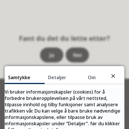
Fant du det du lette etter?
Ja
Nei
Samtykke
Detaljer
Om
Vi bruker informasjonskapsler (cookies) for å
forbedre brukeropplevelsen på vårt nettsted,
Kontakt oss
tilpasse innhold og tilby funksjoner samt analysere
trafikken vår. Du kan velge å bare bruke nødvendige
Telefon:
informasjonskapslene, eller tilpasse bruk av
78 96 30 00
informasjonskapsler under “Detaljer”. før du klikker