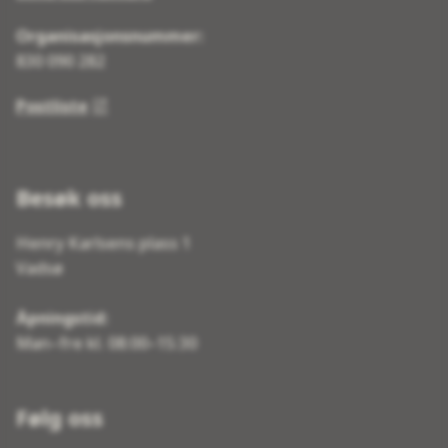
Organisasjonsnummer:
830 090 282
Postliste
Besøk oss
Henry Karlsens plass 1
Vadsø
Åpningstid:
Man–fre kl. 08:00–15:30
Følg oss