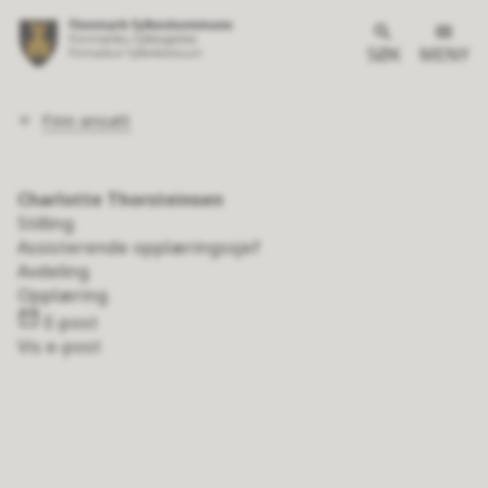
SØK
MENY
Du
Finn ansatt
er
her:
Charlotte Thorsteinsen
Stilling
Assisterende opplæringssjef
Avdeling
Opplæring
E-post
Vis e-post