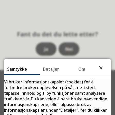
Fant du det du lette etter?
Ja
Nei
Samtykke
Detaljer
Om
Vi bruker informasjonskapsler (cookies) for å
forbedre brukeropplevelsen på vårt nettsted,
Kontakt oss
tilpasse innhold og tilby funksjoner samt analysere
trafikken vår. Du kan velge å bare bruke nødvendige
Telefon:
informasjonskapslene, eller tilpasse bruk av
78 96 30 00
informasjonskapsler under “Detaljer”. før du klikker