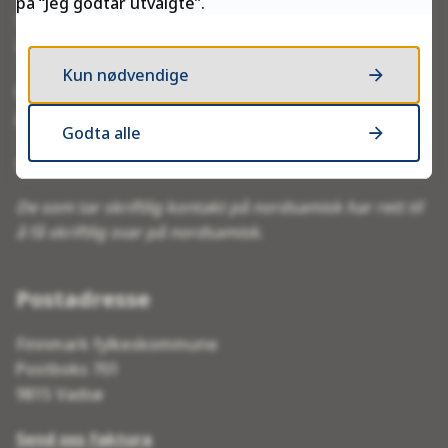
på “Jeg godtar utvalgte”.
Telefontid:
Man–fre kl. 10:00–13:45
Kun nødvendige
E-post:
postmottak@ffk.no
Godta alle
eDialog – send post og dokumenter sikkert
De som tar skriftlig kontakt på nordsamisk har rett til
å få skriftlig svar på nordsamisk.
Postadresse
Finnmark fylkeskommune
Postboks 701
9815 Vadsø
Send oss faktura